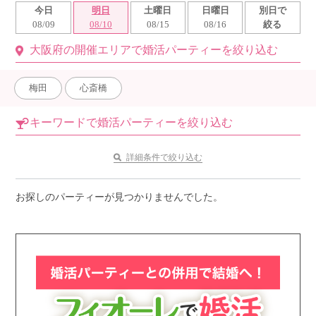
今日
明日
土曜日
日曜日
別日で
利用規約
08/09
08/10
08/15
08/16
絞る
大阪府の開催エリアで婚活パーティーを絞り込む
launch
個人情報保護方針
launch
子どもの安全基準に関するポリシー
梅田
心斎橋
launch
運営会社
キーワードで婚活パーティーを絞り込む
詳細条件で絞り込む
公式アカウントで最新情報を配信中！
お探しのパーティーが見つかりませんでした。
PR
約1,300店
の中から
おすすめの優良結婚相談所をご紹介