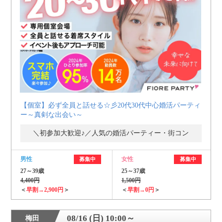
個人情報保護のため
プライバシーマークを
取得しております
【個室】必ず全員と話せる☆彡20代30代中心婚活パーティ
ー～真剣な出会い～
＼初参加大歓迎♪／人気の婚活パーティー・街コン
男性
女性
募集中
募集中
27～39歳
25～37歳
4,400円
1,500円
＜
早割→2,900円
＞
＜
早割→0円
＞
08/16 (日) 10:00～
梅田