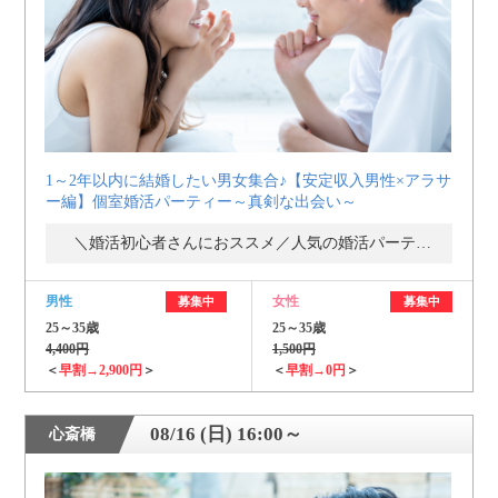
1～2年以内に結婚したい男女集合♪【安定収入男性×アラサ
ー編】個室婚活パーティー～真剣な出会い～
＼婚活初心者さんにおススメ／人気の婚活パーティー・街コン
男性
女性
募集中
募集中
25～35歳
25～35歳
4,400円
1,500円
＜
早割→2,900円
＞
＜
早割→0円
＞
08/16 (日) 16:00～
心斎橋