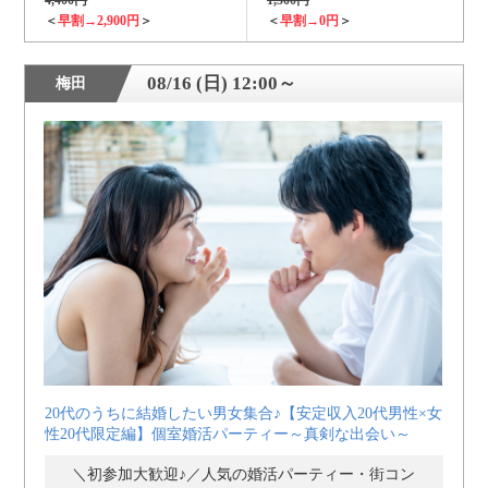
＜
早割→2,900円
＞
＜
早割→0円
＞
08/16 (日) 12:00～
梅田
20代のうちに結婚したい男女集合♪【安定収入20代男性×女
性20代限定編】個室婚活パーティー～真剣な出会い～
＼初参加大歓迎♪／人気の婚活パーティー・街コン