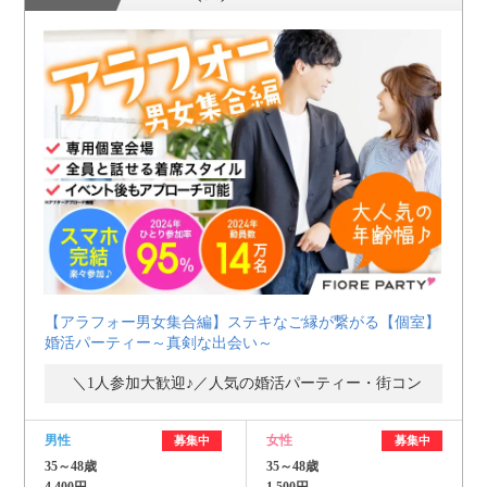
【アラフォー男女集合編】ステキなご縁が繋がる【個室】
婚活パーティー～真剣な出会い～
＼1人参加大歓迎♪／人気の婚活パーティー・街コン
男性
女性
募集中
募集中
35～48歳
35～48歳
4,400円
1,500円