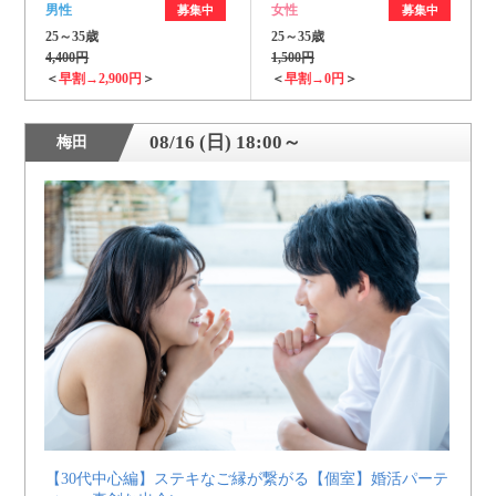
男性
女性
募集中
募集中
25～35歳
25～35歳
4,400円
1,500円
＜
早割→2,900円
＞
＜
早割→0円
＞
08/16 (日) 18:00～
梅田
【30代中心編】ステキなご縁が繋がる【個室】婚活パーテ