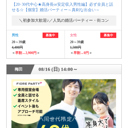
【20･30代中心★高身長or安定収入男性編】必ず全員と話
せる☆【個室】婚活パーティー～真剣な出会い～
＼初参加大歓迎♪／人気の婚活パーティー・街コン
男性
女性
募集中
募集中
20～39歳
20～39歳
4,400円
1,500円
＜
早割→2,900円
＞
＜
早割→0円
＞
08/16 (日) 14:00～
梅田