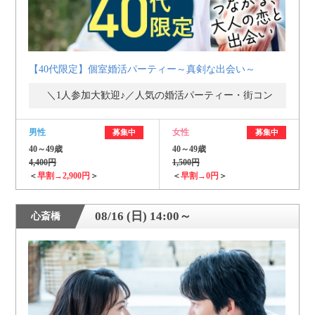
【40代限定】個室婚活パーティー～真剣な出会い～
＼1人参加大歓迎♪／人気の婚活パーティー・街コン
男性
女性
募集中
募集中
40～49歳
40～49歳
4,400円
1,500円
＜
早割→2,900円
＞
＜
早割→0円
＞
08/16 (日) 14:00～
心斎橋