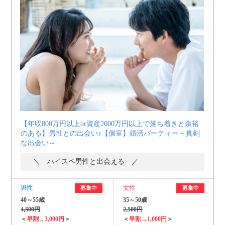
【年収800万円以上or資産2000万円以上で落ち着きと余裕
のある】男性との出会い♪【個室】婚活パーティー～真剣
な出会い～
＼ ハイスペ男性と出会える ／
男性
女性
募集中
募集中
40～55歳
35～50歳
4,500円
2,500円
＜
早割→3,000円
＞
＜
早割→1,000円
＞