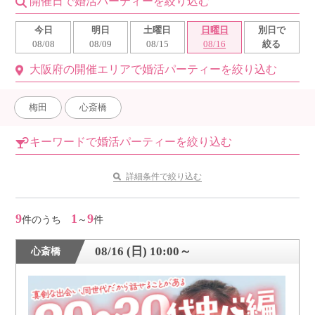
開催日で婚活パーティーを絞り込む
利用規約
今日
明日
土曜日
日曜日
別日で
08/08
08/09
08/15
08/16
絞る
launch
個人情報保護方針
大阪府の開催エリアで婚活パーティーを絞り込む
launch
子どもの安全基準に関するポリシー
梅田
心斎橋
launch
運営会社
キーワードで婚活パーティーを絞り込む
公式アカウントで最新情報を配信中！
詳細条件で絞り込む
9
1
9
件のうち
～
件
PR
08/16 (日) 10:00～
心斎橋
約1,300店
の中から
おすすめの優良結婚相談所をご紹介