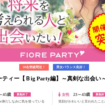
10名突破間近！
男女バランス良好！
ティー【Ｂig Party編】～真剣な出会い
～45歳
23～43歳
女性
募集終了
募集終
or身だしなみに気を使っている
笑顔がかわいいと言われたこと