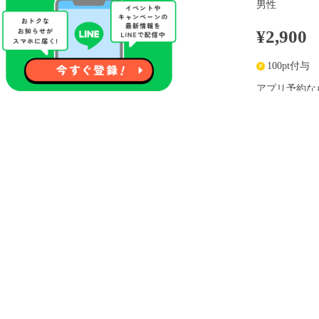
男性
¥2,900
100pt付与
アプリ予約な
※表示
開催内容