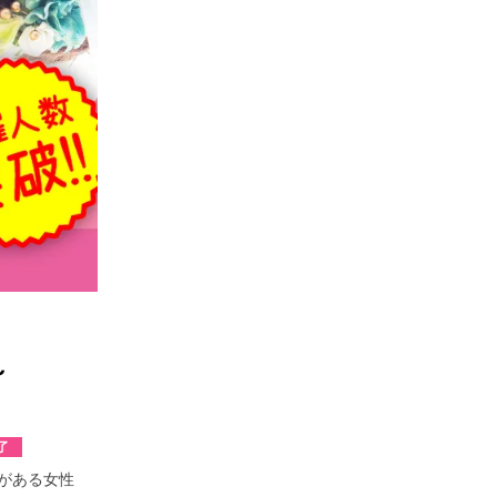
～
了
がある女性