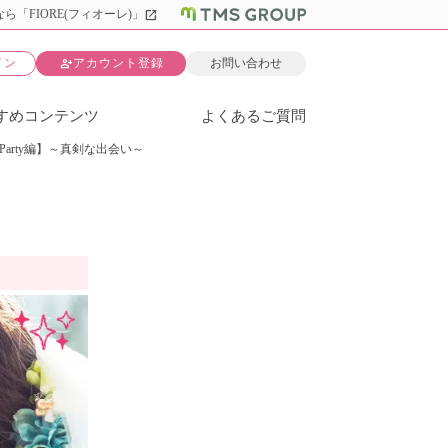
open_in_new
ら「FIORE(フィオーレ)」
person_add
イン
アカウント登録
お問い合わせ
すめコンテンツ
よくあるご質問
Party編】～真剣な出会い～