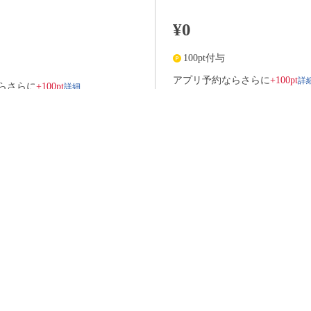
¥0
100pt付与
詳
アプリ予約ならさらに
+100pt
詳細
らさらに
+100pt
価格はWEB割価格です。電話予約の場合は、表示価格より1,000円の追加料金が発生
※予約人数は随時変動するため、予約状況等のご質問にはお答えしかねます。
当日の流れ