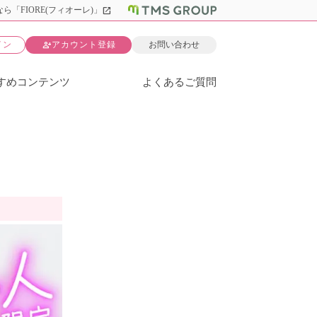
open_in_new
ら「FIORE(フィオーレ)」
person_add
イン
アカウント登録
お問い合わせ
すめコンテンツ
よくあるご質問