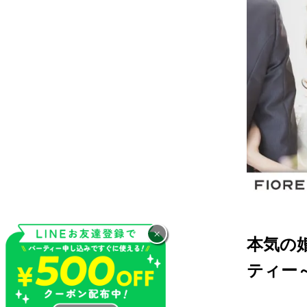
×
本気の
ティー