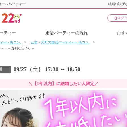
オーレパーティー
結婚相談所な
login
ログ
ーティー
婚活パーティーの流れ
おす
ティー・街コン
三宮・元町の婚活パーティー・街コン
ティー～真剣な出会い～
09/27（土） 17:30 ～ 18:50
町
＼【1年以内】に結婚したい人限定／