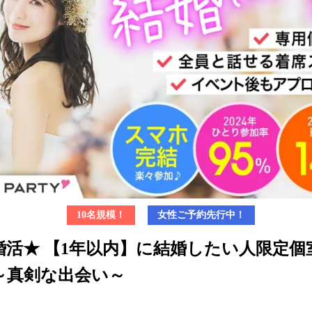
10名規模！
女性ご予約先行中！
婚活★ 【1年以内】に結婚したい人限定個
～真剣な出会い～