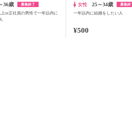
～36歳
25～34歳
女性
募集終了
募集終
以上or正社員の男性で一年以内に
一年以内に結婚をしたい人
人
¥500
100pt付与
詳
アプリ予約ならさらに
+100pt
詳細
らさらに
+100pt
価格はWEB割価格です。電話予約の場合は、表示価格より1,000円の追加料金が発生
※予約人数は随時変動するため、予約状況等のご質問にはお答えしかねます。
当日の流れ