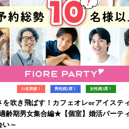
11名突破！
男性残2席！
女性残3席！
さを吹き飛ばす！カフェオレorアイステ
婚適齢期男女集合編★【個室】婚活パーテ
会い～