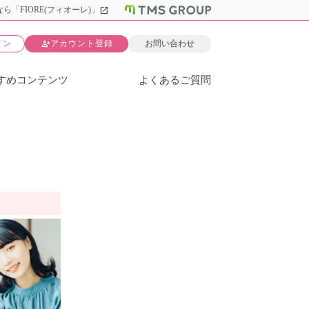
open_in_new
ら「FIORE(フィオーレ)」
person_add
イン
アカウント登録
お問い合わせ
すめコンテンツ
よくあるご質問