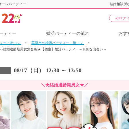
オーレパーティー
結婚相談所な
login
ログ
ーティー
婚活パーティーの流れ
おす
ティー・街コン
草津市の婚活パーティー・街コン
杯♪結婚適齢期男女集合編★【個室】婚活パーティー～真剣な出会い～
08/17（日） 12:30 ～ 13:50
＼★結婚適齢期男女★／