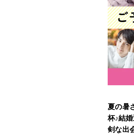
夏の暑
杯♪結
剣な出