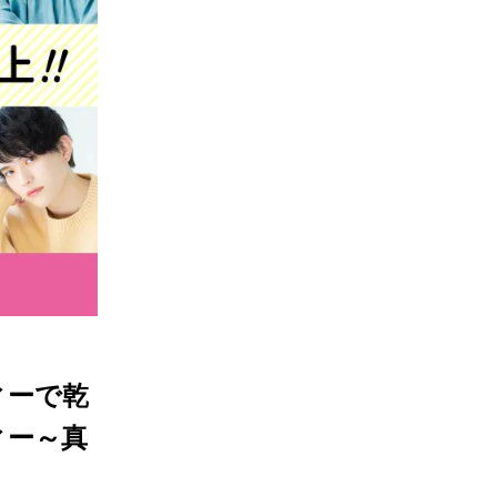
ィーで乾
ィー～真