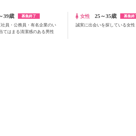
～39歳
25～35歳
女性
募集終了
募集終
・正社員・公務員・有名企業のい
誠実に出会いを探している女性
当てはまる清潔感のある男性
¥0
100pt付与
詳
アプリ予約ならさらに
+100pt
詳細
らさらに
+100pt
価格はWEB割価格です。電話予約の場合は、表示価格より1,000円の追加料金が発生
※予約人数は随時変動するため、予約状況等のご質問にはお答えしかねます。