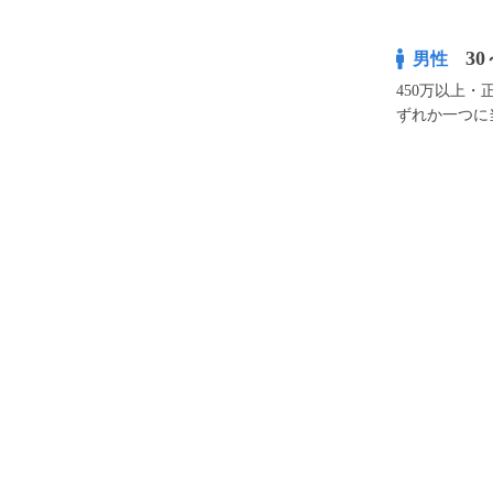
30
男性
450万以上
ずれか一つに
¥3,400
100pt付与
アプリ予約な
※表示