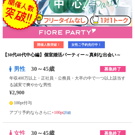
開催人数突破！
女性ご予約先行中！
【30代40代中心編】個室婚活パーティー～真剣な出会い～
男性
30～45歳
募集終了
年収400万以上・正社員・公務員・大卒の中で一つ以上該当す
る誠実で爽やかな男性
¥2,900
100pt付与
詳細
アプリ予約ならさらに
+100pt
女性
30～45歳
募集終了