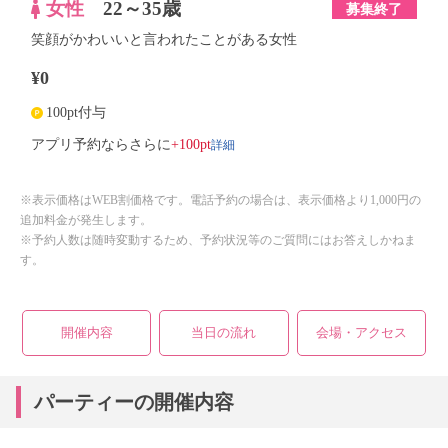
女性
22～35歳
募集終了
笑顔がかわいいと言われたことがある女性
¥0
100pt付与
詳細
アプリ予約ならさらに
+100pt
※表示価格はWEB割価格です。電話予約の場合は、表示価格より1,000円の
追加料金が発生します。
※予約人数は随時変動するため、予約状況等のご質問にはお答えしかねま
す。
開催内容
当日の流れ
会場・アクセス
パーティーの開催内容