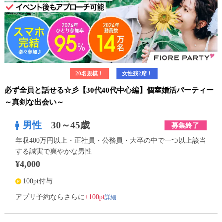
20名規模！
女性残2席！
必ず全員と話せる☆彡【30代40代中心編】個室婚活パーティー
～真剣な出会い～
男性
30～45歳
募集終了
年収400万円以上・正社員・公務員・大卒の中で一つ以上該当
する誠実で爽やかな男性
¥4,000
100pt付与
詳細
アプリ予約ならさらに
+100pt