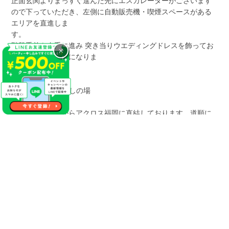
正面玄関よりまっすぐ進んだ先にエスカレーターがございます
ので下っていただき、左側に自動販売機・喫煙スペースがある
エリアを直進しま
階段手前を右手に進み 突き当りウエディングドレスを飾ってお
×
りますのが当会場になりま
す
【地下2Fからお越しの場
合
地下鉄16番出口からアクロス福岡に直結しております。道順に
沿って進みますと右手にロッテリアがございますの
で。 左手のエスカレーターを上がっ
ていただき、YAMAHAミュージックを正面に見た際に左側に進
みます。 右手エリ
アに銀座いち利さんやbloom（補聴器）さんがございますので、
直進するとウエディングドレスを飾っておりますのが当会場に
なります。
福岡・天神個室会場へのアクセス
アクロス福岡へお越しの際は公共の交通機関をご利用くださ