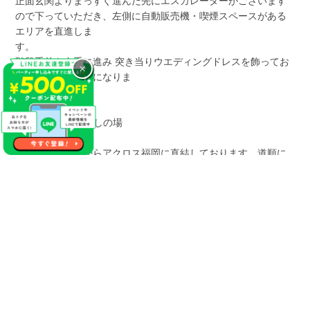
正面玄関よりまっすぐ進んだ先にエスカレーターがございます
ので下っていただき、左側に自動販売機・喫煙スペースがある
エリアを直進しま
階段手前を右手に進み 突き当りウエディングドレスを飾ってお
×
りますのが当会場になりま
す
【地下2Fからお越しの場
合
地下鉄16番出口からアクロス福岡に直結しております。道順に
沿って進みますと右手にロッテリアがございますの
で。 左手のエスカレーターを上がっ
ていただき、YAMAHAミュージックを正面に見た際に左側に進
みます。 右手エリ
アに銀座いち利さんやbloom（補聴器）さんがございますので、
直進するとウエディングドレスを飾っておりますのが当会場に
なります。
福岡・天神個室会場へのアクセス
アクロス福岡へお越しの際は公共の交通機関をご利用くださ