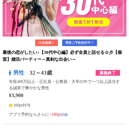
10名規模！
男性ご予約先行中！
最後の恋がしたい♪【30代中心編】必ず全員と話せる☆彡【個
室】婚活パーティー～真剣な出会い～
男性
32～43歳
募集終了
年収400万以上・正社員・公務員・大卒の中で一つ以上該当す
る誠実で爽やかな男性
¥3,900
100pt付与
詳細
アプリ予約ならさらに
+100pt