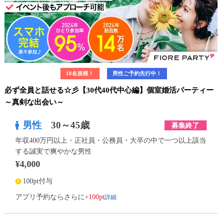
18名規模！
男性ご予約先行中！
必ず全員と話せる☆彡【30代40代中心編】個室婚活パーティー
～真剣な出会い～
男性
30～45歳
募集終了
年収400万円以上・正社員・公務員・大卒の中で一つ以上該当
する誠実で爽やかな男性
¥4,000
100pt付与
詳細
アプリ予約ならさらに
+100pt