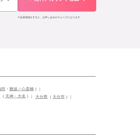
※会員登録をすると、お申し込みがスムーズになります
梅田
・
難波／心斎橋
）
県
（
天神・大名
）
大分県
（
大分市
）