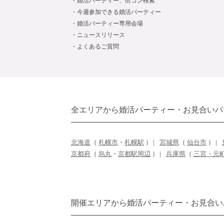
婚活パーティー、街コン検索
今週参加できる婚活パーティー
婚活パーティー専用会場
ニュースリリース
よくあるご質問
全エリアから婚活パーティー・お見合いパ
北海道
（
札幌市
・
札幌駅
）
宮城県
（
仙台市
）
京都府
（
烏丸
・
京都駅周辺
）
兵庫県
（
三宮・元
開催エリアから婚活パーティー・お見合い