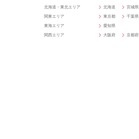
北海道・東北エリア
北海道
宮城県
関東エリア
東京都
千葉県
東海エリア
愛知県
関西エリア
大阪府
京都府
中・四国エリア
岡山県
香川県
九州エリア
福岡県
大分県
特徴から婚活パーティー・お見合いパーテ
開催確定
女性先行中
40代対象