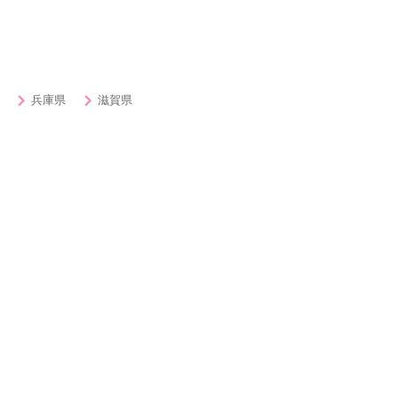
兵庫県
滋賀県
ィー・街コン・出会いを探す
女子無料or500円以内
男性
20代対象
30
50代対象
ハイ