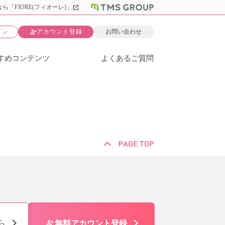
open_in_new
ら「FIORE(フィオーレ)」
person_add
イン
アカウント登録
お問い合わせ
すめコンテンツ
よくあるご質問
person_add
ら
無料アカウント登録