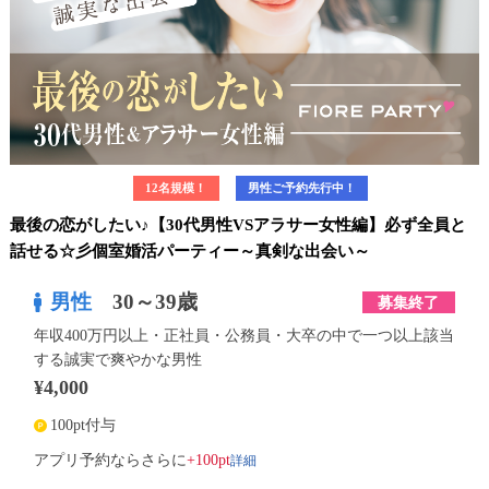
12名規模！
男性ご予約先行中！
最後の恋がしたい♪【30代男性VSアラサー女性編】必ず全員と
話せる☆彡個室婚活パーティー～真剣な出会い～
男性
30～39歳
募集終了
年収400万円以上・正社員・公務員・大卒の中で一つ以上該当
する誠実で爽やかな男性
¥4,000
100pt付与
詳細
アプリ予約ならさらに
+100pt