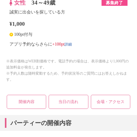
女性
34～49歳
募集終了
誠実に出会いを探している方
¥1,000
100pt付与
詳細
アプリ予約ならさらに
+100pt
※表示価格はWEB割価格です。電話予約の場合は、表示価格より1,000円の
追加料金が発生します。
※予約人数は随時変動するため、予約状況等のご質問にはお答えしかねま
す。
開催内容
当日の流れ
会場・アクセス
パーティーの開催内容