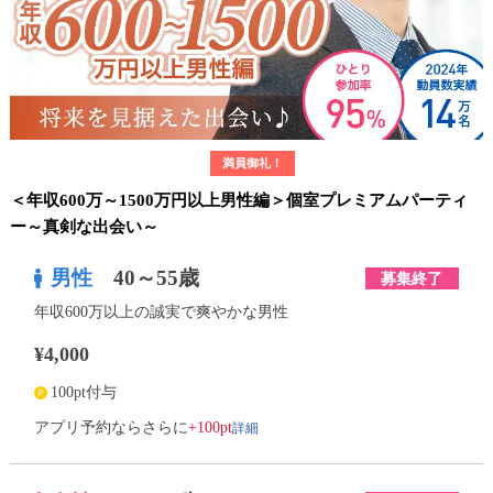
満員御礼！
＜年収600万～1500万円以上男性編＞個室プレミアムパーティ
ー～真剣な出会い～
男性
40～55歳
募集終了
年収600万以上の誠実で爽やかな男性
¥4,000
100pt付与
詳細
アプリ予約ならさらに
+100pt