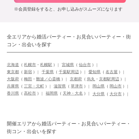
※会員登録をすると、お申し込みがスムーズになります
全エリアから婚活パーティー・お見合いパーティー・街
コン・出会いを探す
北海道
（
札幌市
・
札幌駅
）
宮城県
（
仙台市
）
東京都
（
新宿
）
千葉県
（
千葉駅周辺
）
愛知県
（
名古屋
）
大阪府
（
梅田
・
難波／心斎橋
）
京都府
（
烏丸
・
京都駅周辺
）
兵庫県
（
三宮・元町
）
滋賀県
（
草津市
）
岡山県
（
岡山市
）
香川県
（
高松市
）
福岡県
（
天神・大名
）
大分県
（
大分市
）
開催エリアから婚活パーティー・お見合いパーティー・
街コン・出会いを探す