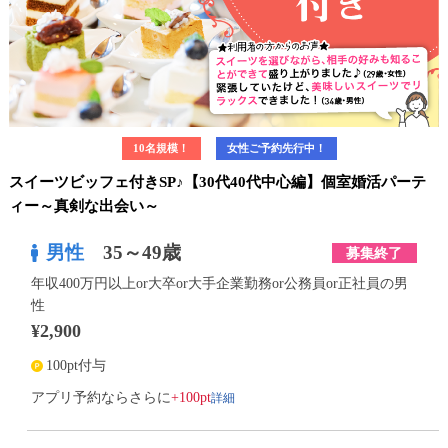
10名規模！
女性ご予約先行中！
スイーツビッフェ付きSP♪【30代40代中心編】個室婚活パーテ
ィー～真剣な出会い～
男性
35～49歳
募集終了
年収400万円以上or大卒or大手企業勤務or公務員or正社員の男
性
¥2,900
100pt付与
詳細
アプリ予約ならさらに
+100pt