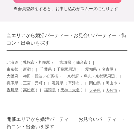
※会員登録をすると、お申し込みがスムーズになります
全エリアから婚活パーティー・お見合いパーティー・街
コン・出会いを探す
北海道
（
札幌市
・
札幌駅
）
宮城県
（
仙台市
）
東京都
（
新宿
）
千葉県
（
千葉駅周辺
）
愛知県
（
名古屋
）
大阪府
（
梅田
・
難波／心斎橋
）
京都府
（
烏丸
・
京都駅周辺
）
兵庫県
（
三宮・元町
）
滋賀県
（
草津市
）
岡山県
（
岡山市
）
香川県
（
高松市
）
福岡県
（
天神・大名
）
大分県
（
大分市
）
開催エリアから婚活パーティー・お見合いパーティー・
街コン・出会いを探す