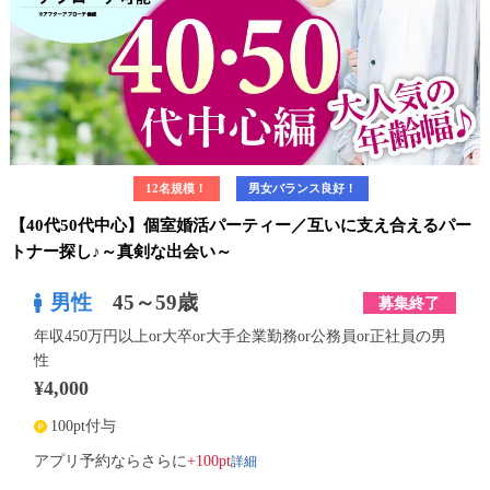
12名規模！
男女バランス良好！
【40代50代中心】個室婚活パーティー／互いに支え合えるパー
トナー探し♪～真剣な出会い～
男性
45～59歳
募集終了
年収450万円以上or大卒or大手企業勤務or公務員or正社員の男
性
¥4,000
100pt付与
詳細
アプリ予約ならさらに
+100pt