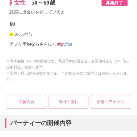
女性
50～69歳
募集終了
誠実に出会いを探している方
¥0
100pt付与
詳細
アプリ予約ならさらに
+100pt
※表示価格はWEB割価格です。電話予約の場合は、表示価格より1,000円の
追加料金が発生します。
※予約人数は随時変動するため、予約状況等のご質問にはお答えしかねま
す。
開催内容
当日の流れ
会場・アクセス
パーティーの開催内容