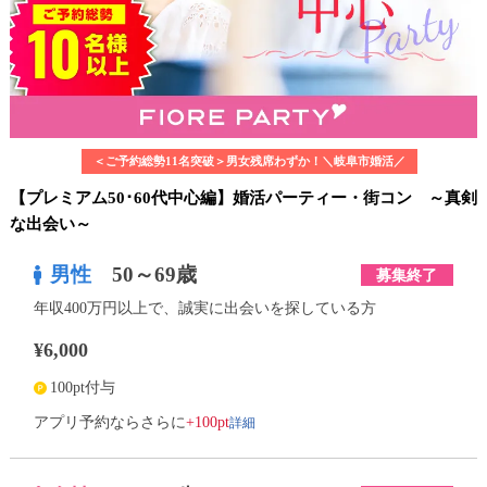
＜ご予約総勢11名突破＞男女残席わずか！＼岐阜市婚活／
【プレミアム50･60代中心編】婚活パーティー・街コン ～真剣
な出会い～
男性
50～69歳
募集終了
年収400万円以上で、誠実に出会いを探している方
¥6,000
100pt付与
詳細
アプリ予約ならさらに
+100pt