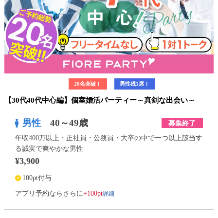
20名突破！
男性残1席！
【30代40代中心編】個室婚活パーティー～真剣な出会い～
男性
40～49歳
募集終了
年収400万以上・正社員・公務員・大卒の中で一つ以上該当す
る誠実で爽やかな男性
¥3,900
100pt付与
詳細
アプリ予約ならさらに
+100pt