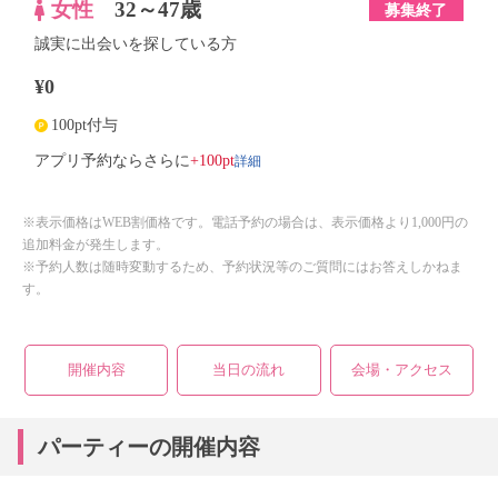
女性
32～47歳
募集終了
誠実に出会いを探している方
¥0
100pt付与
詳細
アプリ予約ならさらに
+100pt
※表示価格はWEB割価格です。電話予約の場合は、表示価格より1,000円の
追加料金が発生します。
※予約人数は随時変動するため、予約状況等のご質問にはお答えしかねま
す。
開催内容
当日の流れ
会場・アクセス
パーティーの開催内容