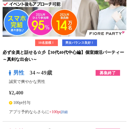
10名規模！
男女バランス良好！
必ず全員と話せる☆彡【30代40代中心編】個室婚活パーティー
～真剣な出会い～
男性
34～49歳
募集終了
誠実で爽やかな男性
¥2,400
100pt付与
詳細
アプリ予約ならさらに
+100pt