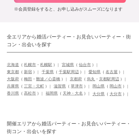
※会員登録をすると、お申し込みがスムーズになります
全エリアから婚活パーティー・お見合いパーティー・街
コン・出会いを探す
北海道
（
札幌市
・
札幌駅
）
宮城県
（
仙台市
）
東京都
（
新宿
）
千葉県
（
千葉駅周辺
）
愛知県
（
名古屋
）
大阪府
（
梅田
・
難波／心斎橋
）
京都府
（
烏丸
・
京都駅周辺
）
兵庫県
（
三宮・元町
）
滋賀県
（
草津市
）
岡山県
（
岡山市
）
香川県
（
高松市
）
福岡県
（
天神・大名
）
大分県
（
大分市
）
開催エリアから婚活パーティー・お見合いパーティー・
街コン・出会いを探す