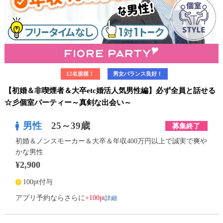
12名規模！
男女バランス良好！
【初婚＆非喫煙者＆大卒etc婚活人気男性編】必ず全員と話せる
☆彡個室パーティー～真剣な出会い～
男性
25～39歳
募集終了
初婚＆ノンスモーカー＆大卒＆年収400万円以上で誠実で爽や
かな男性
¥2,900
100pt付与
詳細
アプリ予約ならさらに
+100pt