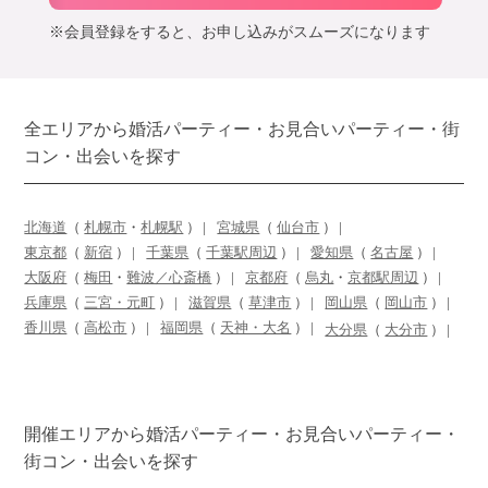
※会員登録をすると、お申し込みがスムーズになります
全エリアから婚活パーティー・お見合いパーティー・街
コン・出会いを探す
北海道
（
札幌市
・
札幌駅
）
宮城県
（
仙台市
）
東京都
（
新宿
）
千葉県
（
千葉駅周辺
）
愛知県
（
名古屋
）
大阪府
（
梅田
・
難波／心斎橋
）
京都府
（
烏丸
・
京都駅周辺
）
兵庫県
（
三宮・元町
）
滋賀県
（
草津市
）
岡山県
（
岡山市
）
香川県
（
高松市
）
福岡県
（
天神・大名
）
大分県
（
大分市
）
開催エリアから婚活パーティー・お見合いパーティー・
街コン・出会いを探す