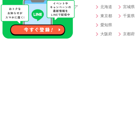
北海道・東北エリア
北海道
宮城県
関東エリア
東京都
千葉県
東海エリア
愛知県
関西エリア
大阪府
京都府
中・四国エリア
岡山県
香川県
九州エリア
福岡県
大分県
特徴から婚活パーティー・お見合いパーテ
開催確定
女性先行中
40代対象