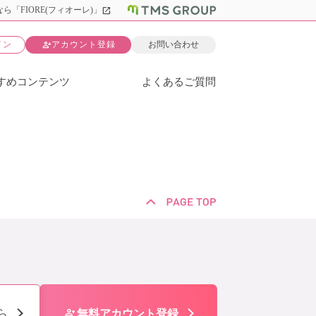
open_in_new
ら「FIORE(フィオーレ)」
person_add
イン
アカウント登録
お問い合わせ
すめコンテンツ
よくあるご質問
person_add
ら
無料アカウント登録