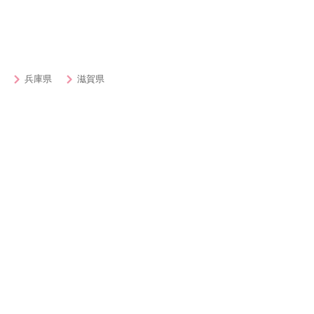
兵庫県
滋賀県
ィー・街コン・出会いを探す
女子無料or500円以内
男性
20代対象
30
50代対象
ハイ