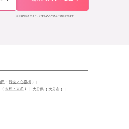
※会員登録をすると、お申し込みがスムーズになります
梅田
・
難波／心斎橋
）
県
（
天神・大名
）
大分県
（
大分市
）