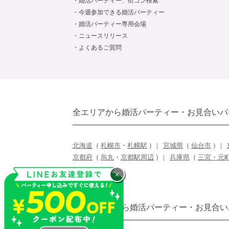
婚活パーティー、街コン検索
今週参加できる婚活パーティー
婚活パーティー専用会場
ニュースリリース
よくあるご質問
全エリアから婚活パーティー・お見合いパ
北海道
（
札幌市
・
札幌駅
）
宮城県
（
仙台市
）
京都府
（
烏丸
・
京都駅周辺
）
兵庫県
（
三宮・元
×
開催エリアから婚活パーティー・お見合い