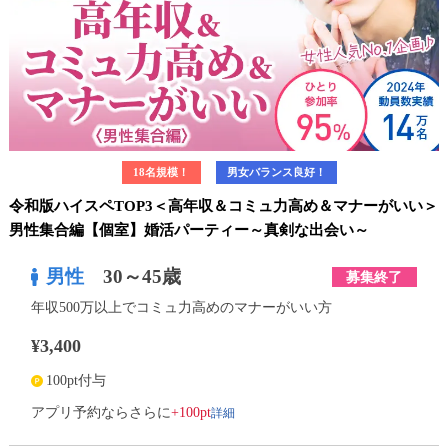
18名規模！
男女バランス良好！
令和版ハイスペTOP3＜高年収＆コミュ力高め＆マナーがいい＞
男性集合編【個室】婚活パーティー～真剣な出会い～
男性
30～45歳
募集終了
年収500万以上でコミュ力高めのマナーがいい方
¥3,400
100pt付与
詳細
アプリ予約ならさらに
+100pt