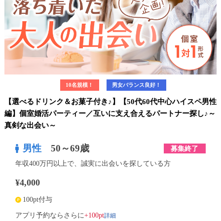
10名規模！
男女バランス良好！
【選べるドリンク＆お菓子付き♪】【50代60代中心ハイスペ男性
編】個室婚活パーティー／互いに支え合えるパートナー探し♪～
真剣な出会い～
男性
50～69歳
募集終了
年収400万円以上で、誠実に出会いを探している方
¥4,000
100pt付与
詳細
アプリ予約ならさらに
+100pt