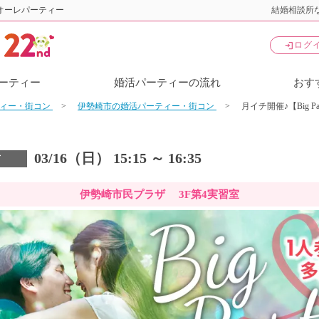
オーレパーティー
結婚相談所な
login
ログ
ーティー
婚活パーティーの流れ
おす
ティー・街コン
伊勢崎市の婚活パーティー・街コン
月イチ開催♪【Big
03/16（日） 15:15 ～ 16:35
市
伊勢崎市民プラザ 3F第4実習室