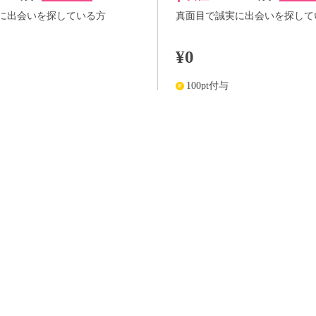
に出会いを探している方
真面目で誠実に出会いを探して
¥0
100pt付与
詳細
詳
らさらに
+100pt
アプリ予約ならさらに
+100pt
価格はWEB割価格です。電話予約の場合は、表示価格より1,000円の追加料金が発生
※予約人数は随時変動するため、予約状況等のご質問にはお答えしかねます。
当日の流れ