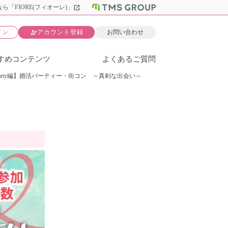
open_in_new
ら「FIORE(フィオーレ)」
person_add
イン
アカウント登録
お問い合わせ
すめコンテンツ
よくあるご質問
 Party編】婚活パーティー・街コン ～真剣な出会い～