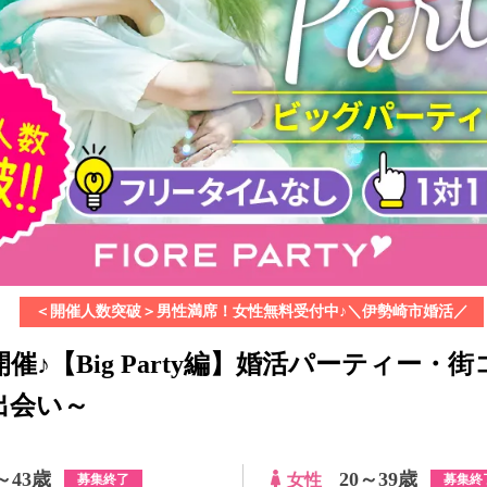
＜開催人数突破＞男性満席！女性無料受付中♪＼伊勢崎市婚活／
催♪【Big Party編】婚活パーティー・
出会い～
～43歳
20～39歳
女性
募集終了
募集終