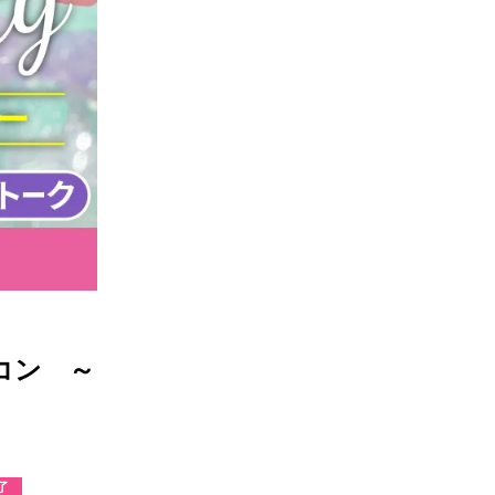
街コン ～
了