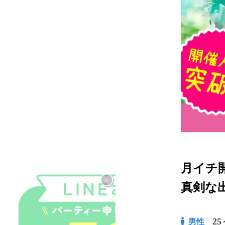
月イチ開
×
真剣な
25
男性