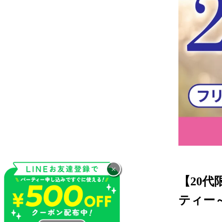
×
【20
ティー