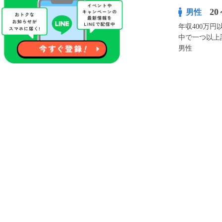
20
男性
年収400万
中で一つ以上
男性
¥2,900
100pt付与
アプリ予約な
※表示