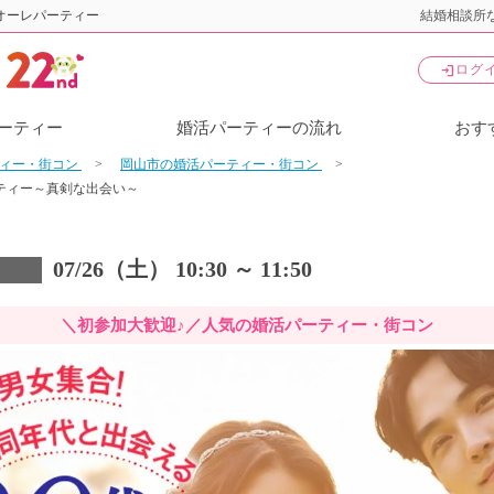
オーレパーティー
結婚相談所な
login
ログ
ーティー
婚活パーティーの流れ
おす
ティー・街コン
岡山市の婚活パーティー・街コン
ティー～真剣な出会い～
07/26（土） 10:30 ～ 11:50
＼初参加大歓迎♪／人気の婚活パーティー・街コン