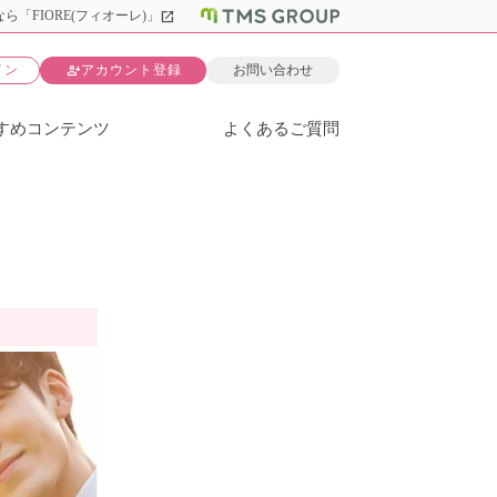
open_in_new
ら「FIORE(フィオーレ)」
person_add
イン
アカウント登録
お問い合わせ
すめコンテンツ
よくあるご質問