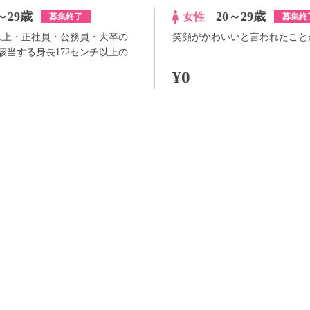
～29歳
20～29歳
女性
募集終了
募集終
円以上・正社員・公務員・大卒の
笑顔がかわいいと言われたこと
該当する身長172センチ以上の
¥0
100pt付与
詳
アプリ予約ならさらに
+100pt
詳細
らさらに
+100pt
価格はWEB割価格です。電話予約の場合は、表示価格より1,000円の追加料金が発生
※予約人数は随時変動するため、予約状況等のご質問にはお答えしかねます。