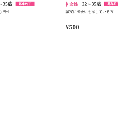
～35歳
22～35歳
女性
募集終了
募集終
な男性
誠実に出会いを探している方
¥500
100pt付与
詳細
詳
らさらに
+100pt
アプリ予約ならさらに
+100pt
価格はWEB割価格です。電話予約の場合は、表示価格より1,000円の追加料金が発生
※予約人数は随時変動するため、予約状況等のご質問にはお答えしかねます。
当日の流れ