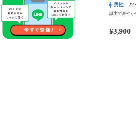
22
男性
誠実で爽やか
¥3,900
100pt付与
アプリ予約な
※表示
開催内容