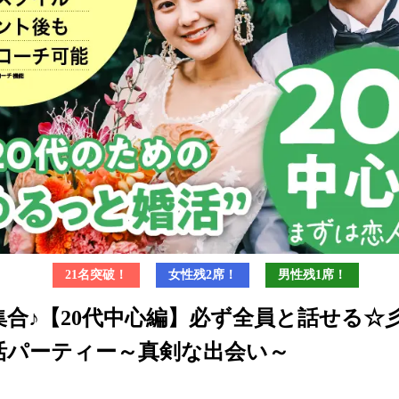
21名突破！
女性残2席！
男性残1席！
集合♪【20代中心編】必ず全員と話せる☆
活パーティー～真剣な出会い～