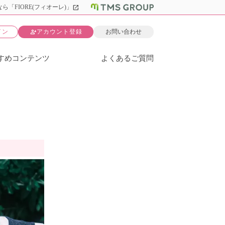
open_in_new
ら「FIORE(フィオーレ)」
person_add
イン
アカウント登録
お問い合わせ
すめコンテンツ
よくあるご質問