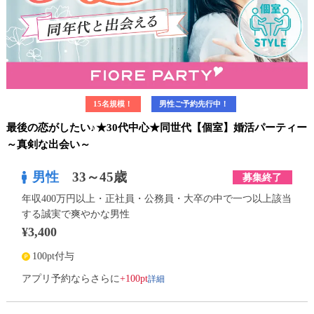
15名規模！
男性ご予約先行中！
最後の恋がしたい♪★30代中心★同世代【個室】婚活パーティー
～真剣な出会い～
男性
33～45歳
募集終了
年収400万円以上・正社員・公務員・大卒の中で一つ以上該当
する誠実で爽やかな男性
¥3,400
100pt付与
詳細
アプリ予約ならさらに
+100pt