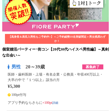
【高身長＆高収入男性もご予約中♪】＜ご予約総勢10名突破間近＞男女残席わず
か！
個室婚活パーティー･街コン【20代30代ハイスペ男性編】～真剣
な出会い～
男性
20～39歳
募集終了
医師・歯科医師・上場・有名企業・公務員・年収400万以上・
大卒の中で『１つ以上』該当の方
¥5,300
100pt付与
詳細
アプリ予約ならさらに
+100pt