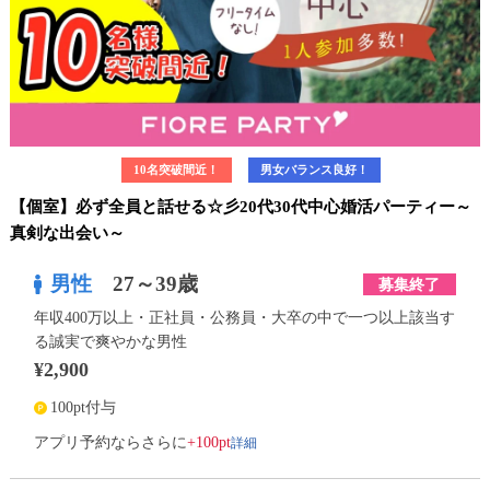
10名突破間近！
男女バランス良好！
【個室】必ず全員と話せる☆彡20代30代中心婚活パーティー～
真剣な出会い～
男性
27～39歳
募集終了
年収400万以上・正社員・公務員・大卒の中で一つ以上該当す
る誠実で爽やかな男性
¥2,900
100pt付与
詳細
アプリ予約ならさらに
+100pt