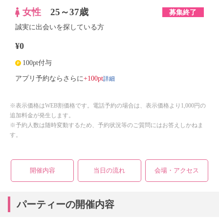
女性
25～37歳
募集終了
誠実に出会いを探している方
¥0
100pt付与
詳細
アプリ予約ならさらに
+100pt
※表示価格はWEB割価格です。電話予約の場合は、表示価格より1,000円の
追加料金が発生します。
※予約人数は随時変動するため、予約状況等のご質問にはお答えしかねま
す。
開催内容
当日の流れ
会場・アクセス
パーティーの開催内容