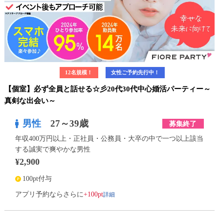
12名規模！
女性ご予約先行中！
【個室】必ず全員と話せる☆彡20代30代中心婚活パーティー～
真剣な出会い～
男性
27～39歳
募集終了
年収400万円以上・正社員・公務員・大卒の中で一つ以上該当
する誠実で爽やかな男性
¥2,900
100pt付与
詳細
アプリ予約ならさらに
+100pt