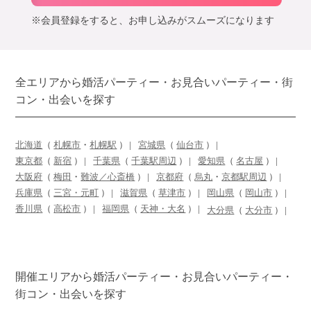
※会員登録をすると、お申し込みがスムーズになります
全エリアから婚活パーティー・お見合いパーティー・街
コン・出会いを探す
北海道
（
札幌市
・
札幌駅
）
宮城県
（
仙台市
）
東京都
（
新宿
）
千葉県
（
千葉駅周辺
）
愛知県
（
名古屋
）
大阪府
（
梅田
・
難波／心斎橋
）
京都府
（
烏丸
・
京都駅周辺
）
兵庫県
（
三宮・元町
）
滋賀県
（
草津市
）
岡山県
（
岡山市
）
香川県
（
高松市
）
福岡県
（
天神・大名
）
大分県
（
大分市
）
開催エリアから婚活パーティー・お見合いパーティー・
街コン・出会いを探す