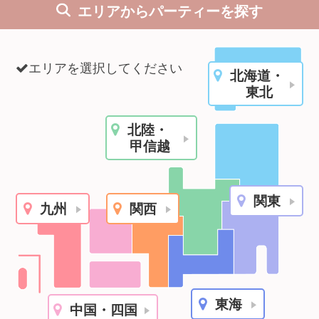
エリアからパーティーを探す
利用規約
launch
個人情報保護方針
エリアを選択してください
北海道・
launch
子どもの安全基準に関するポリシー
東北
launch
運営会社
北陸・
甲信越
公式アカウントで最新情報を配信中！
関東
九州
関西
PR
約1,300店
の中から
おすすめの優良結婚相談所をご紹介
東海
中国・四国