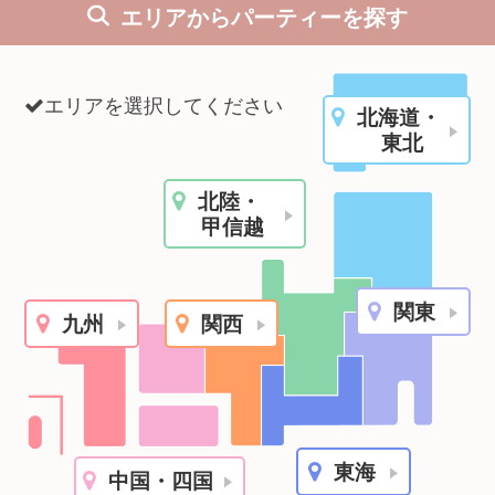
エリアからパーティーを探す
利用規約
launch
個人情報保護方針
エリアを選択してください
北海道・
launch
子どもの安全基準に関するポリシー
東北
launch
運営会社
北陸・
甲信越
公式アカウントで最新情報を配信中！
関東
九州
関西
PR
約1,300店
の中から
おすすめの優良結婚相談所をご紹介
東海
中国・四国