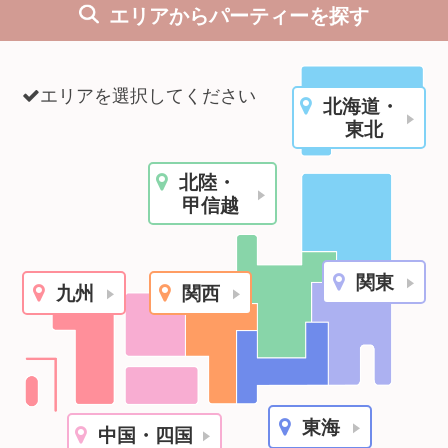
エリアからパーティーを探す
利用規約
launch
個人情報保護方針
エリアを選択してください
北海道・
launch
子どもの安全基準に関するポリシー
東北
launch
運営会社
北陸・
甲信越
公式アカウントで最新情報を配信中！
関東
九州
関西
PR
約1,300店
の中から
おすすめの優良結婚相談所をご紹介
東海
中国・四国