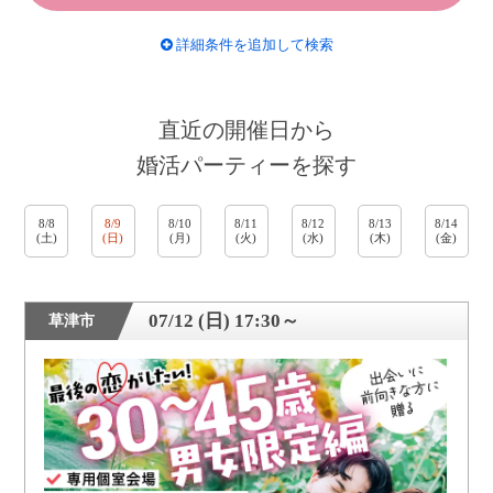
詳細条件を追加して検索
直近の開催日から
婚活パーティーを探す
8/8
8/9
8/10
8/11
8/12
8/13
8/14
(土)
(日)
(月)
(火)
(水)
(木)
(金)
07/12 (日) 17:30～
草津市