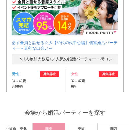
必ず全員と話せる☆彡【30代40代中心編】個室婚活パーテ
ィー～真剣な出会い～
＼1人参加大歓迎♪／人気の婚活パーティー・街コン
男性
女性
募集停止
募集停止
34～49歳
32～47歳
3,400円
0円
会場から婚活パーティーを探す
北海道・東北
関東
東海
関西