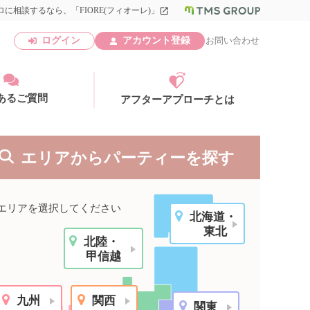
に相談するなら、「FIORE(フィオーレ)」
launch
ログイン
アカウント登録
お問い合わせ
あるご質問
アフターアプローチとは
エリアからパーティーを探す
エリ
エリアを選択してください
北海道・
アカウント登録
東北
北陸・
北
甲信越
エリ
九州
関西
関東