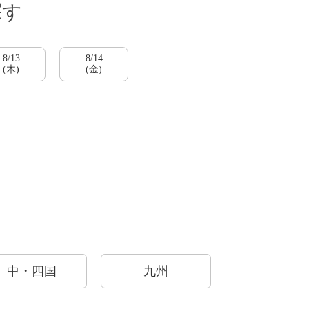
探す
8/13
8/14
(木)
(金)
ご紹介
中・四国
九州