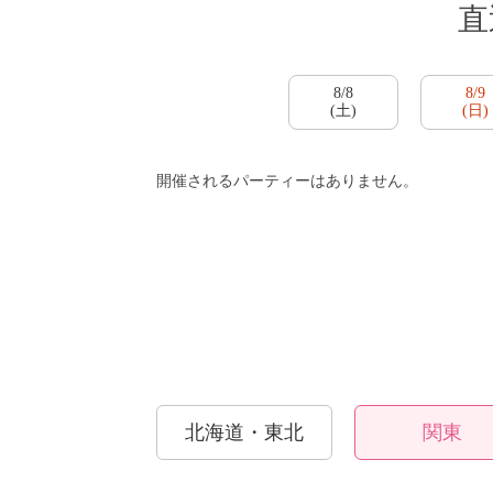
直
8/8
8/9
(土)
(日)
開催されるパーティーはありません。
PR
おすす
北海道・東北
関東