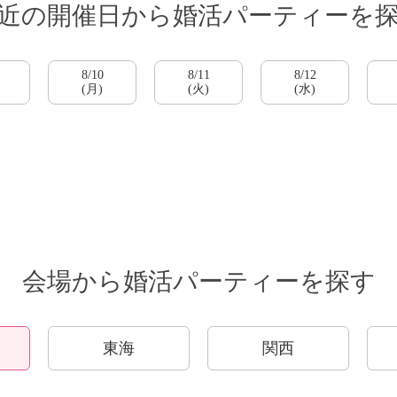
近の開催日から
婚活パーティーを
公式アカウントで最新情報を配信中！
8/10
8/11
8/12
(月)
(火)
(水)
会場から婚活パーティーを探す
約1,300店
の中から
めの優良結婚相談所を
東海
関西