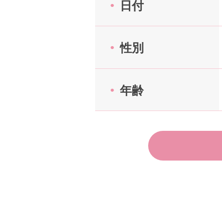
日付
アフターアプローチとは
性別
お問い合わせ
年齢
利用規約
launch
個人情報保護方針
launch
子どもの安全基準に関するポリシー
launch
運営会社