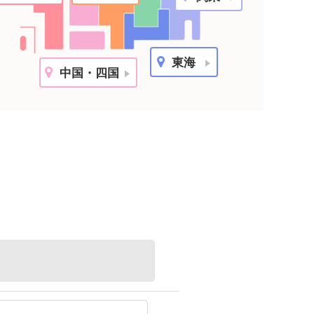
千
エリ
東海
中国・四国
愛
エリ
滋
大
エリ
岡
エリ