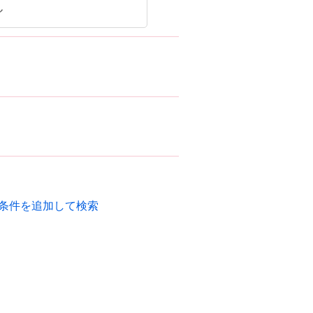
福
エリ
条件を追加して検索