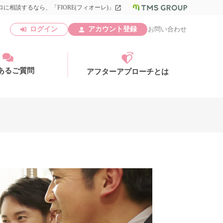
に相談するなら、「FIORE(フィオーレ)」
launch
ログイン
アカウント登録
お問い合わせ
あるご質問
アフターアプローチとは
アカウント登録