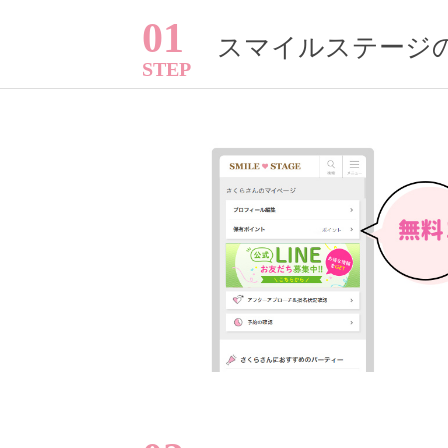
アフターアプローチとは
01
スマイルステージ
お問い合わせ
利用規約
launch
個人情報保護方針
launch
子どもの安全基準に関するポリシー
launch
運営会社