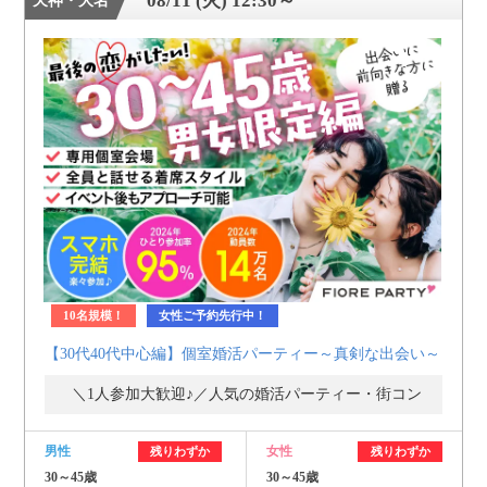
08/11 (火) 12:30～
天神・大名
10名規模！
女性ご予約先行中！
【30代40代中心編】個室婚活パーティー～真剣な出会い～
＼1人参加大歓迎♪／人気の婚活パーティー・街コン
男性
女性
残りわずか
残りわずか
30～45歳
30～45歳