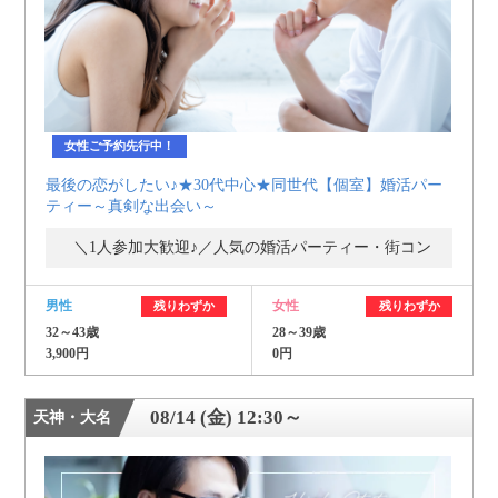
女性ご予約先行中！
最後の恋がしたい♪★30代中心★同世代【個室】婚活パー
ティー～真剣な出会い～
＼1人参加大歓迎♪／人気の婚活パーティー・街コン
男性
女性
残りわずか
残りわずか
32～43歳
28～39歳
3,900円
0円
08/14 (金) 12:30～
天神・大名