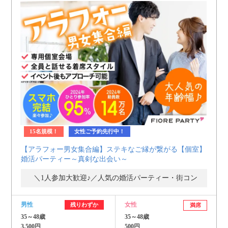
15名規模！
女性ご予約先行中！
【アラフォー男女集合編】ステキなご縁が繋がる【個室】
婚活パーティー～真剣な出会い～
＼1人参加大歓迎♪／人気の婚活パーティー・街コン
男性
女性
残りわずか
満席
35～48歳
35～48歳
3,500円
500円