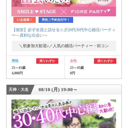
12名規模！
男性ご予約先行中！
【個室】必ず全員と話せる☆彡20代30代中心婚活パーティ
ー～真剣な出会い～
＼初参加大歓迎♪／人気の婚活パーティー・街コン
男性
女性
残りわずか
残りわずか
25～45歳
23～43歳
4,000円
0円
08/10 (月) 19:00～
天神・大名