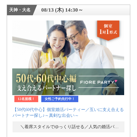
08/13 (木) 14:30～
天神・大名
12名規模！
女性ご予約先行中！
【50代60代中心】個室婚活パーティー／互いに支え合える
パートナー探し♪～真剣な出会い～
＼着席スタイルでゆっくり話せる／人気の婚活パーティー・街コン