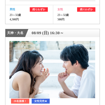
男性
女性
残りわずか
残りわずか
23～32歳
23～32歳
4,500円
500円
08/09 (日) 16:30～
天神・大名
20名規模！
女性完売★