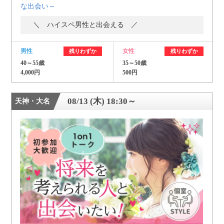
な出会い～
＼ ハイスペ男性と出会える ／
男性
女性
残りわずか
残りわずか
40～55歳
35～50歳
4,000円
500円
08/13 (木) 18:30～
天神・大名