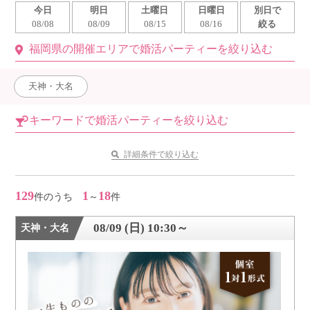
今日
明日
土曜日
日曜日
別日で
利用規約
08/08
08/09
08/15
08/16
絞る
福岡県の開催エリアで婚活パーティーを絞り込む
launch
個人情報保護方針
launch
子どもの安全基準に関するポリシー
天神・大名
launch
運営会社
キーワードで婚活パーティーを絞り込む
詳細条件で絞り込む
公式アカウントで最新情報を配信中！
129
1
18
件のうち
～
件
08/09 (日) 10:30～
天神・大名
PR
約1,300店
の中から
おすすめの優良結婚相談所をご紹介