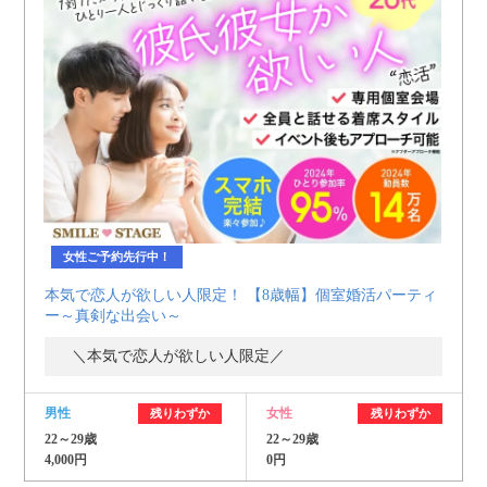
女性ご予約先行中！
本気で恋人が欲しい人限定！ 【8歳幅】個室婚活パーティ
ー～真剣な出会い～
＼本気で恋人が欲しい人限定／
男性
女性
残りわずか
残りわずか
22～29歳
22～29歳
4,000円
0円