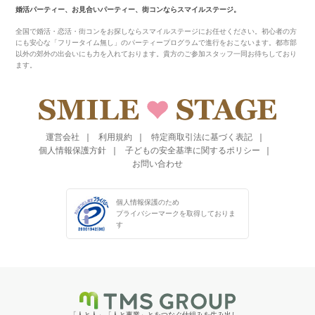
婚活パーティー、お見合いパーティー、街コンならスマイルステージ。
全国で婚活・恋活・街コンをお探しならスマイルステージにお任せください。初心者の方
にも安心な「フリータイム無し」のパーティープログラムで進行をおこないます。都市部
以外の郊外の出会いにも力を入れております。貴方のご参加スタッフ一同お待ちしており
ます。
運営会社
利用規約
特定商取引法に基づく表記
個人情報保護方針
子どもの安全基準に関するポリシー
お問い合わせ
個人情報保護のため
プライバシーマークを
取得しておりま
す
「人と人」「人と事業」とをつなぐ仕組みを生み出し、