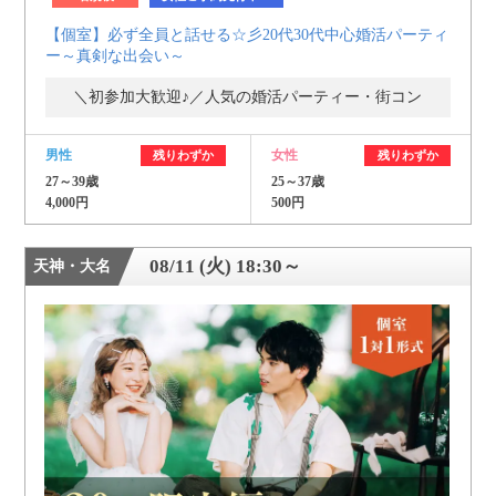
【個室】必ず全員と話せる☆彡20代30代中心婚活パーティ
ー～真剣な出会い～
＼初参加大歓迎♪／人気の婚活パーティー・街コン
男性
女性
残りわずか
残りわずか
27～39歳
25～37歳
4,000円
500円
08/11 (火) 18:30～
天神・大名