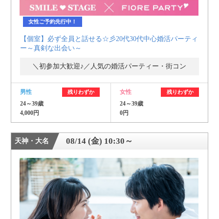
女性ご予約先行中！
【個室】必ず全員と話せる☆彡20代30代中心婚活パーティ
ー～真剣な出会い～
＼初参加大歓迎♪／人気の婚活パーティー・街コン
男性
女性
残りわずか
残りわずか
24～39歳
24～39歳
4,000円
0円
08/14 (金) 10:30～
天神・大名