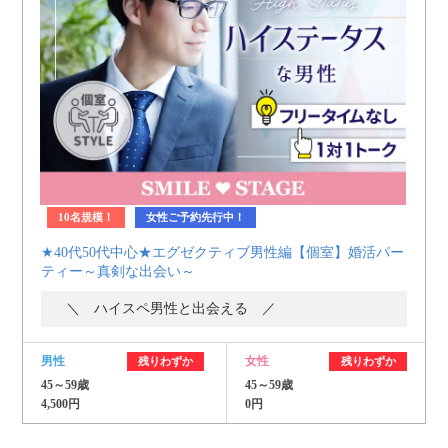
10名規模！
女性ご予約先行中！
★40代50代中心★エグゼクティブ男性編【個室】婚活パー
ティー～真剣な出会い～
＼ ハイスペ男性と出会える ／
男性
女性
残りわずか
残りわずか
45～59歳
45～59歳
4,500円
0円