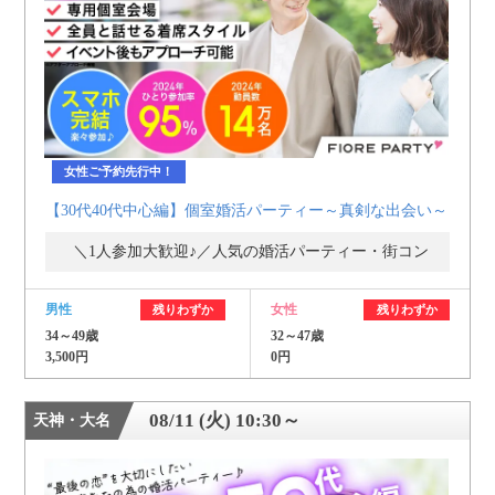
女性ご予約先行中！
【30代40代中心編】個室婚活パーティー～真剣な出会い～
＼1人参加大歓迎♪／人気の婚活パーティー・街コン
男性
女性
残りわずか
残りわずか
34～49歳
32～47歳
3,500円
0円
08/11 (火) 10:30～
天神・大名