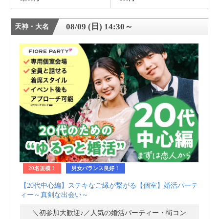
08/09 (日) 14:30～
天神・大名
20名規模！
男女バランス良好！
【20代中心編】ステキなご縁が繋がる【個室】婚活パーテ
ィー～真剣な出会い～
＼初参加大歓迎♪／人気の婚活パーティー・街コン