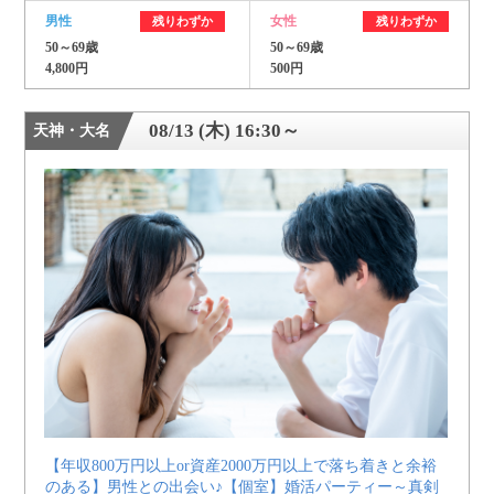
男性
女性
残りわずか
残りわずか
50～69歳
50～69歳
4,800円
500円
08/13 (木) 16:30～
天神・大名
【年収800万円以上or資産2000万円以上で落ち着きと余裕
のある】男性との出会い♪【個室】婚活パーティー～真剣