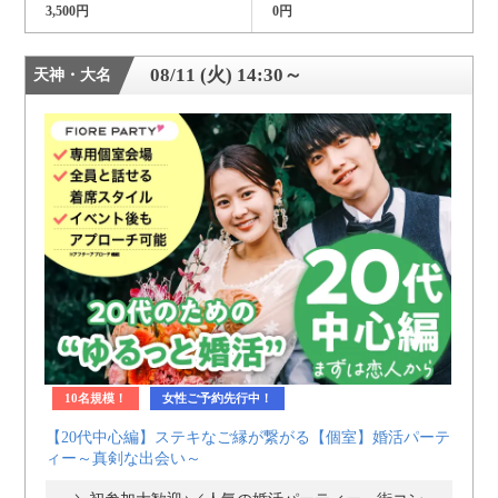
3,500円
0円
08/11 (火) 14:30～
天神・大名
10名規模！
女性ご予約先行中！
【20代中心編】ステキなご縁が繋がる【個室】婚活パーテ
ィー～真剣な出会い～