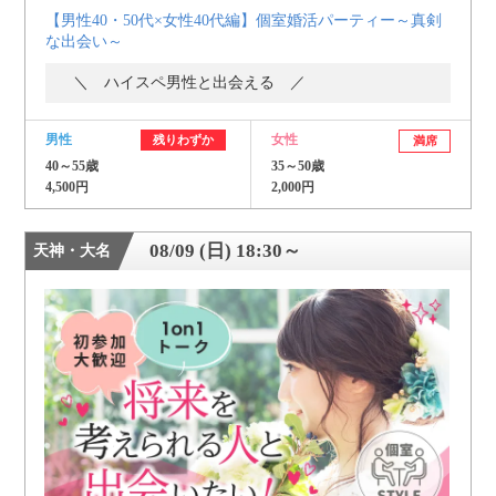
【男性40・50代×女性40代編】個室婚活パーティー～真剣
な出会い～
＼ ハイスペ男性と出会える ／
男性
女性
残りわずか
満席
40～55歳
35～50歳
4,500円
2,000円
08/09 (日) 18:30～
天神・大名