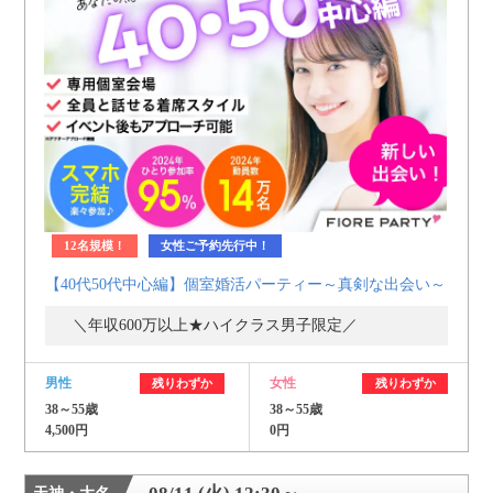
12名規模！
女性ご予約先行中！
【40代50代中心編】個室婚活パーティー～真剣な出会い～
＼年収600万以上★ハイクラス男子限定／
男性
女性
残りわずか
残りわずか
38～55歳
38～55歳
4,500円
0円