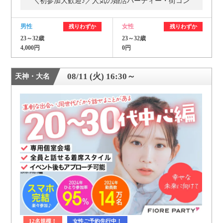
＼初参加大歓迎♪／人気の婚活パーティー・街コン
男性
女性
残りわずか
残りわずか
23～32歳
23～32歳
4,000円
0円
08/11 (火) 16:30～
天神・大名
12名規模！
女性ご予約先行中！