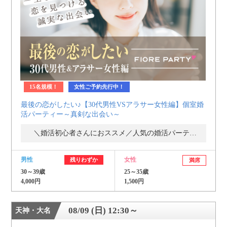
個人情報保護のため
プライバシーマークを
取得しております
15名規模！
女性ご予約先行中！
最後の恋がしたい♪【30代男性VSアラサー女性編】個室婚
活パーティー～真剣な出会い～
＼婚活初心者さんにおススメ／人気の婚活パーティー・街コン
男性
女性
残りわずか
満席
30～39歳
25～35歳
4,000円
1,500円
08/09 (日) 12:30～
天神・大名