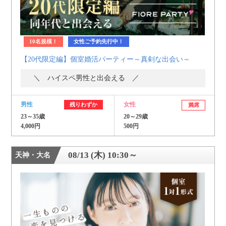
10名規模！
女性ご予約先行中！
【20代限定編】個室婚活パーティー～真剣な出会い～
＼ ハイスペ男性と出会える ／
男性
女性
残りわずか
満席
23～35歳
20～29歳
4,000円
500円
08/13 (木) 10:30～
天神・大名