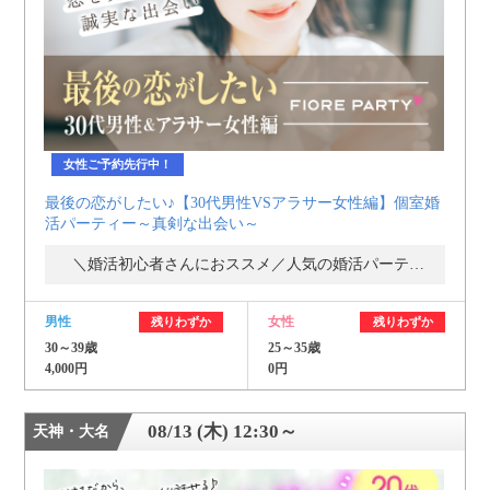
女性ご予約先行中！
最後の恋がしたい♪【30代男性VSアラサー女性編】個室婚
活パーティー～真剣な出会い～
＼婚活初心者さんにおススメ／人気の婚活パーティー・街コン
男性
女性
残りわずか
残りわずか
30～39歳
25～35歳
4,000円
0円
08/13 (木) 12:30～
天神・大名