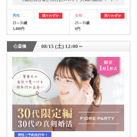
男性
女性
残りわずか
残りわずか
25～35歳
25～35歳
3,400円
0円
08/15 (土) 12:00～
心斎橋
男性ご予約先行中！