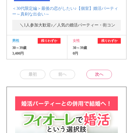
＜30代限定編＞最後の恋がしたい♪【個室】婚活パーティ
ー～真剣な出会い～
＼1人参加大歓迎♪／人気の婚活パーティー・街コン
男性
女性
残りわずか
残りわずか
30～39歳
30～39歳
3,400円
0円
最初
前へ
次へ