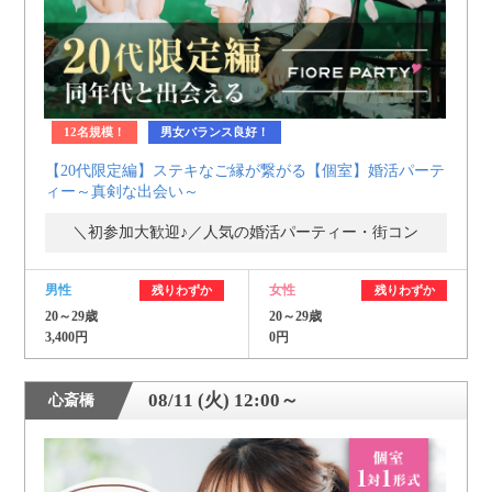
12名規模！
男女バランス良好！
【20代限定編】ステキなご縁が繋がる【個室】婚活パーテ
ィー～真剣な出会い～
＼初参加大歓迎♪／人気の婚活パーティー・街コン
男性
女性
残りわずか
残りわずか
20～29歳
20～29歳
3,400円
0円
08/11 (火) 12:00～
心斎橋