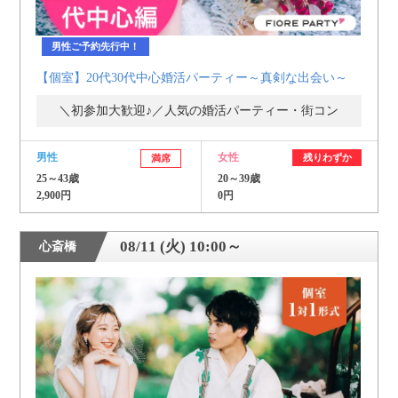
男性ご予約先行中！
【個室】20代30代中心婚活パーティー～真剣な出会い～
＼初参加大歓迎♪／人気の婚活パーティー・街コン
男性
女性
残りわずか
満席
25～43歳
20～39歳
2,900円
0円
08/11 (火) 10:00～
心斎橋