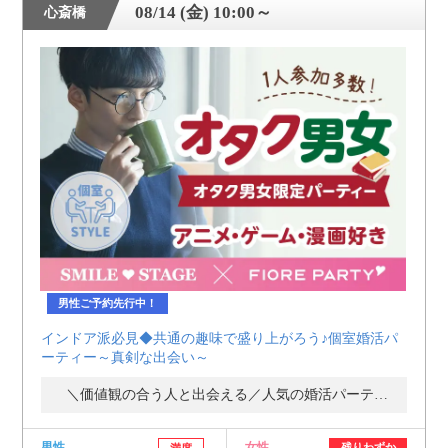
08/14 (金) 10:00～
心斎橋
男性ご予約先行中！
インドア派必見◆共通の趣味で盛り上がろう♪個室婚活パ
ーティー～真剣な出会い～
＼価値観の合う人と出会える／人気の婚活パーティー・街コン
男性
女性
残りわずか
満席