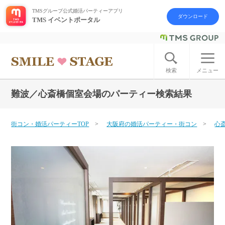
TMSグループ公式婚活パーティーアプリ
ダウンロード
TMS イベントポータル
ログイン
アカウント登録
検索
メニュー
難波／心斎橋個室会場のパーティー検索結果
はじめての方へ
今週の婚活パーティー
街コン・婚活パーティーTOP
大阪府の婚活パーティー・街コン
心
婚活パーティーの流れ
よくあるご質問
アフターアプローチとは
お問い合わせ