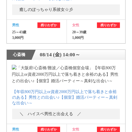
癒しのぽっちゃり系彼女☆彡
男性
女性
残りわずか
残りわずか
25～43歳
20～39歳
3,000円
1,000円
08/14 (金) 14:00～
心斎橋
【年収800万円以上or資産2000万円以上で落ち着きと余裕
のある】男性との出会い♪【個室】婚活パーティー～真剣
な出会い～
＼ ハイスペ男性と出会える ／
男性
女性
残りわずか
残りわずか