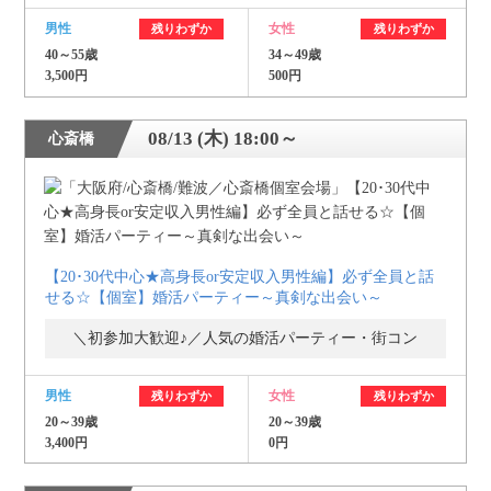
男性
女性
残りわずか
残りわずか
40～55歳
34～49歳
3,500円
500円
08/13 (木) 18:00～
心斎橋
【20･30代中心★高身長or安定収入男性編】必ず全員と話
せる☆【個室】婚活パーティー～真剣な出会い～
＼初参加大歓迎♪／人気の婚活パーティー・街コン
男性
女性
残りわずか
残りわずか
20～39歳
20～39歳
3,400円
0円