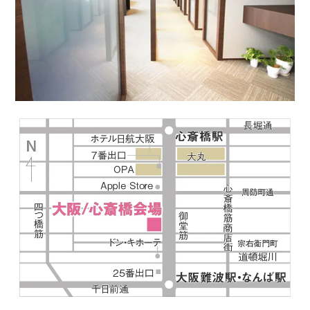
利用規約
launch
個人情報保護方針
launch
子どもの安全基準に関するポリシー
launch
運営会社
公式アカウントで最新情報を配信中！
PR
約1,300店
の中から
おすすめの優良結婚相談所をご紹介