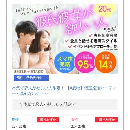
男性ご予約先行中！
本気で恋人が欲しい人限定！ 【8歳幅】個室婚活パーティ
ー～真剣な出会い～
＼本気で恋人が欲しい人限定／
男性
女性
残りわずか
残りわずか
22～29歳
22～29歳