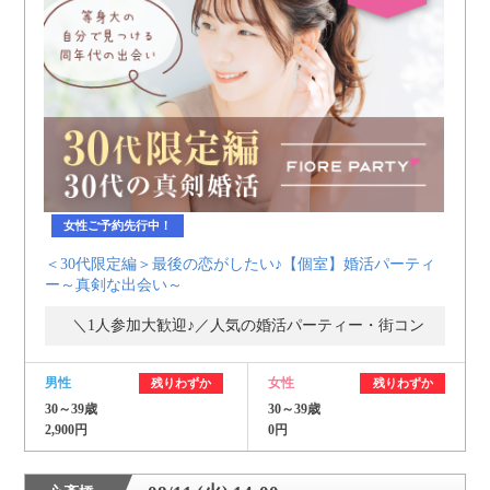
女性ご予約先行中！
＜30代限定編＞最後の恋がしたい♪【個室】婚活パーティ
ー～真剣な出会い～
＼1人参加大歓迎♪／人気の婚活パーティー・街コン
男性
女性
残りわずか
残りわずか
30～39歳
30～39歳
2,900円
0円