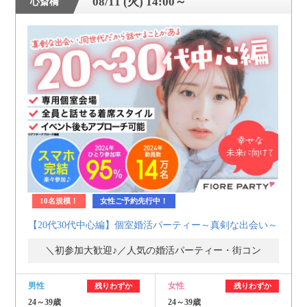
08/11 (火) 14:00～
心斎橋
10名規模！
女性ご予約先行中！
【20代30代中心編】個室婚活パーティー～真剣な出会い～
＼初参加大歓迎♪／人気の婚活パーティー・街コン
男性
女性
残りわずか
残りわずか
24～39歳
24～39歳