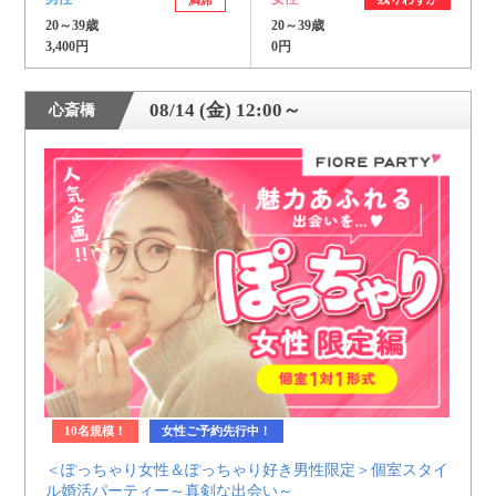
20～39歳
20～39歳
3,400円
0円
08/14 (金) 12:00～
心斎橋
10名規模！
女性ご予約先行中！
＜ぽっちゃり女性＆ぽっちゃり好き男性限定＞個室スタイ
ル婚活パーティー～真剣な出会い～