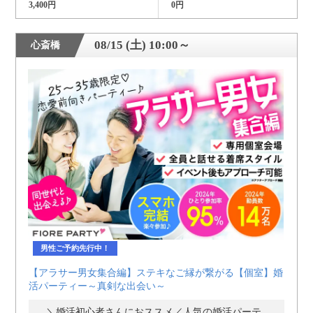
3,400円
0円
08/15 (土) 10:00～
心斎橋
男性ご予約先行中！
【アラサー男女集合編】ステキなご縁が繋がる【個室】婚
活パーティー～真剣な出会い～
＼婚活初心者さんにおススメ／人気の婚活パーティー・街コン