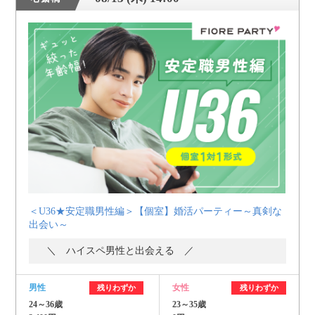
＜U36★安定職男性編＞【個室】婚活パーティー～真剣な
出会い～
＼ ハイスペ男性と出会える ／
男性
女性
残りわずか
残りわずか
24～36歳
23～35歳