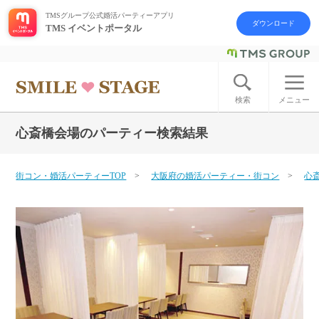
TMSグループ公式婚活パーティーアプリ
ダウンロード
TMS イベントポータル
ログイン
アカウント登録
検索
メニュー
心斎橋会場のパーティー検索結果
はじめての方へ
今週の婚活パーティー
街コン・婚活パーティーTOP
大阪府の婚活パーティー・街コン
心
婚活パーティーの流れ
よくあるご質問
アフターアプローチとは
お問い合わせ