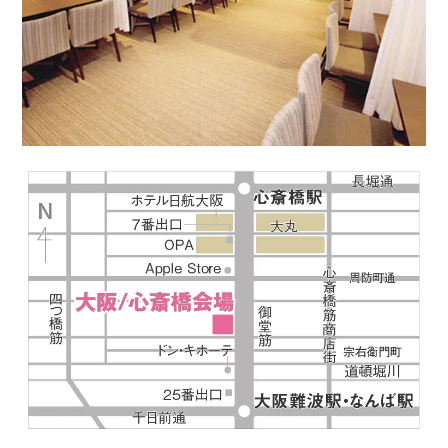
利用規約
launch
個人情報保護方針
launch
子どもの安全基準に関するポリシー
launch
運営会社
公式アカウントで最新情報を配信中！
PR
約1,300店
の中から
おすすめの優良結婚相談所をご紹介