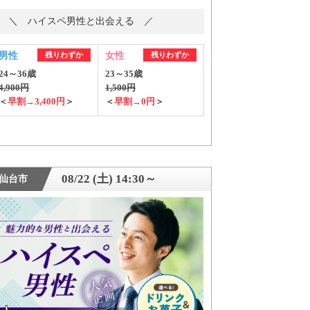
＼ ハイスペ男性と出会える ／
男性
残りわずか
女性
残りわずか
24～36歳
23～35歳
4,900円
1,500円
＜
早割→3,400円
＞
＜
早割→0円
＞
08/22 (土) 14:30～
仙台市