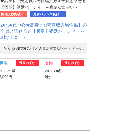
開催人数突破！
男女バランス良好！
20･30代中心★高身長or安定収入男性編】必
ず全員と話せる☆【個室】婚活パーティー～
真剣な出会い～
＼初参加大歓迎♪／人気の婚活パーティー・街コン
男性
残りわずか
女性
残りわずか
20～39歳
20～39歳
3,900円
0円