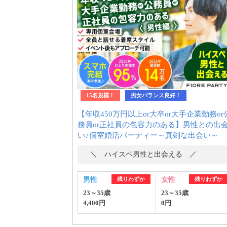
15名規模！
男女バランス良好！
【年収450万円以上or大卒or大手企業勤務or
務員or正社員の包容力のある】男性との出
い♪個室婚活パーティー～真剣な出会い～
＼ ハイスペ男性と出会える ／
男性
残りわずか
女性
残りわずか
23～35歳
23～35歳
4,400円
0円