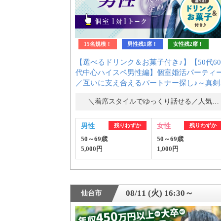
15名規模！
男性残1席！
女性残2席！
【選べるドリンク＆お菓子付き♪】【50代60
代中心ハイスペ男性編】個室婚活パーティ
／互いに支え合えるパートナー探し♪～真剣
出会い～
＼着席スタイルでゆっくり話せる／人気の婚活パーティー・街コン
男性
残りわずか
女性
残りわずか
PR
50～69歳
50～69歳
5,000円
1,000円
おすす
08/11 (火) 16:30～
仙台市