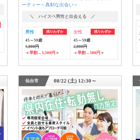
ーティー～真剣な出会い～
＼ ハイスペ男性と出会える ／
男性
残りわずか
女性
残りわずか
45～59歳
45～59歳
5,000円
2,000円
＜
早割→3,500円
＞
＜
早割→500円
＞
08/22 (土) 12:30～
仙台市