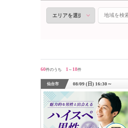
アフターアプローチとは
お問い合わせ
利用規約
60
1
18
件のうち
～
件
launch
個人情報保護方針
08/09 (日) 16:30～
仙台市
launch
子どもの安全基準に関するポリシー
launch
運営会社