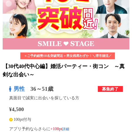
利用規約
launch
個人情報保護方針
launch
子どもの安全基準に関するポリシー
launch
運営会社
＜ご予約総勢10名突破間近＞男女残席わずか！＼堺市婚活／
【30代40代中心編】婚活パーティー・街コン ～真
公式アカウントで最新情報を配信中！
剣な出会い～
男性
36～51歳
募集終了
真面目で誠実に出会いを探している方
PR
約1,300店
の中から
¥4,500
おすすめの優良結婚相談所をご紹介
100pt付与
アプリ予約ならさらに
+100pt
詳細