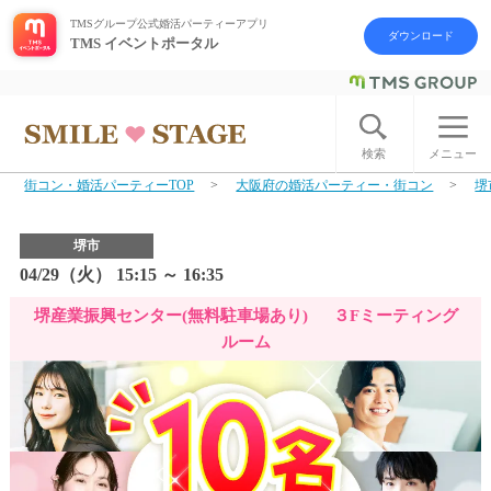
TMSグループ公式婚活パーティーアプリ
ダウンロード
TMS イベントポータル
ログイン
アカウント登録
検索
メニュー
街コン・婚活パーティーTOP
大阪府の婚活パーティー・街コン
堺
はじめての方へ
堺市
今週の婚活パーティー
04/29（火） 15:15 ～ 16:35
堺産業振興センター(無料駐車場あり) ３Fミーティング
婚活パーティーの流れ
ルーム
よくあるご質問
アフターアプローチとは
お問い合わせ