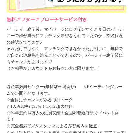
無料アフターアプローチサービス付き
パーティー終了後、マイページにログインすると今日のパーテ
ィーで誰が自分にマッチング希望をくれていたのか、指名状況
の確認ができます♪
それだけではなく、マッチングできなかったお相手に、無料で
ご自身の連絡先を送ることができるので、パーティー終了後に
もチャンスがあります♡
（お相手がアカウントをお持ちの方に限ります。）
堺産業振興センター(無料駐車場あり) ３Fミーティングルー
ムでの開催となります。
☆全員にチャンスがある1対1トーク
☆1人参加率は95％！1人参加大歓迎
☆昨年度約14万人の動員実績！全国41都道府県でイベント開
催！
☆完全着席形式&スタッフによる席替案内を徹底！
☆イベント後も気になる異性に連絡先が送れる♪（※アフターア