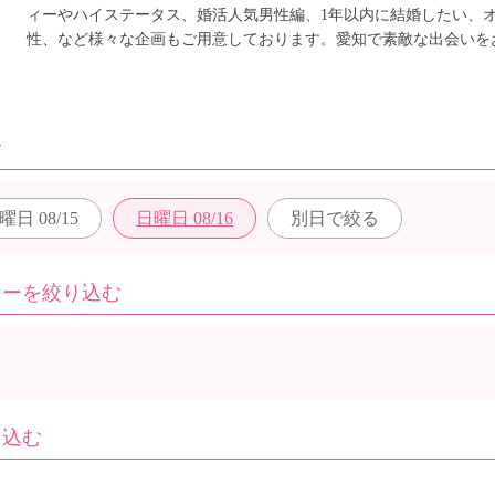
ィーやハイステータス、婚活人気男性編、1年以内に結婚したい、
性、など様々な企画もご用意しております。愛知で素敵な出会いを
む
曜日
08/15
日曜日
08/16
別日で
絞る
ィーを絞り込む
り込む