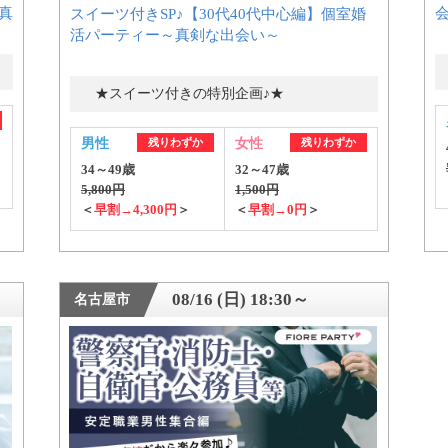
真
スイーツ付きSP♪【30代40代中心編】個室婚
活パーティー～真剣な出会い～
公式アカウントで最新情報を配信中！
★スイーツ付きの特別企画♪★
男性
残りわずか
女性
残りわずか
34～49歳
32～47歳
5,800円
1,500円
＜
早割→4,300円
＞
＜
早割→0円
＞
08/16 (日) 18:30～
名古屋市
約1,300店
の中から
めの優良結婚相談所を