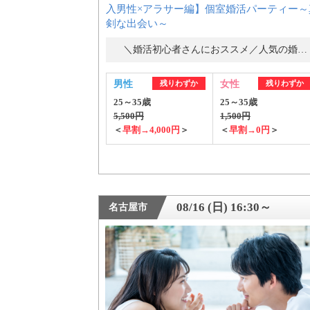
入男性×アラサー編】個室婚活パーティー～
剣な出会い～
＼婚活初心者さんにおススメ／人気の婚活パーティー・街コン
男性
残りわずか
女性
残りわずか
25～35歳
25～35歳
5,500円
1,500円
＜
早割→4,000円
＞
＜
早割→0円
＞
PR
08/16 (日) 16:30～
名古屋市
おすす