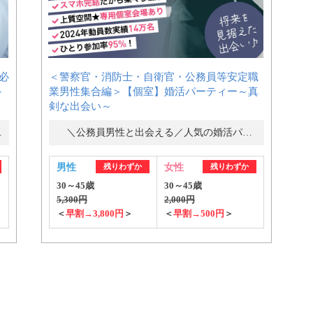
】必
＜警察官・消防士・自衛官・公務員等安定職
～
業男性集合編＞【個室】婚活パーティー～真
個人情報保護のため
剣な出会い～
プライバシーマークを
取得しております
ー・街コン
＼公務員男性と出会える／人気の婚活パーティー・街コン
男性
残りわずか
女性
残りわずか
30～45歳
30～45歳
5,300円
2,000円
＜
早割→3,800円
＞
＜
早割→500円
＞