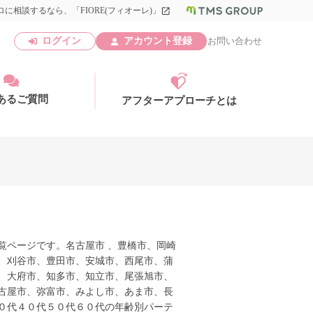
に相談するなら、「FIORE(フィオーレ)」
launch
ログイン
アカウント登録
お問い合わせ
あるご質問
アフターアプローチとは
アカウント登録
覧ページです。名古屋市 、豊橋市、岡崎
、刈谷市、豊田市、安城市、西尾市、蒲
、大府市、知多市、知立市、尾張旭市、
古屋市、弥富市、みよし市、あま市、長
０代４０代５０代６０代の年齢別パーテ