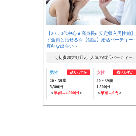
【20･30代中心★高身長or安定収入男性編
ず全員と話せる☆【個室】婚活パーティー
真剣な出会い～
＼初参加大歓迎♪／人気の婚活パーティ
男性
残りわずか
女性
残りわずか
20～39歳
20～39歳
5,500円
1,500円
＜
早割→4,000円
＞
＜
早割→0円
＞