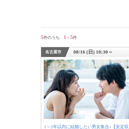
アフターアプローチとは
お問い合わせ
5
1
5
件のうち
～
件
利用規約
08/16 (日) 10:30～
名古屋市
launch
個人情報保護方針
launch
子どもの安全基準に関するポリシー
launch
運営会社
1～2年以内に結婚したい男女集合♪【安定収