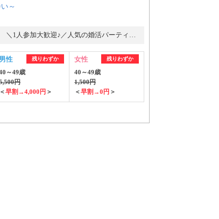
会い～
＼1人参加大歓迎♪／人気の婚活パーティー・街コン
男性
残りわずか
女性
残りわずか
40～49歳
40～49歳
5,500円
1,500円
＜
早割→4,000円
＞
＜
早割→0円
＞
ご紹介