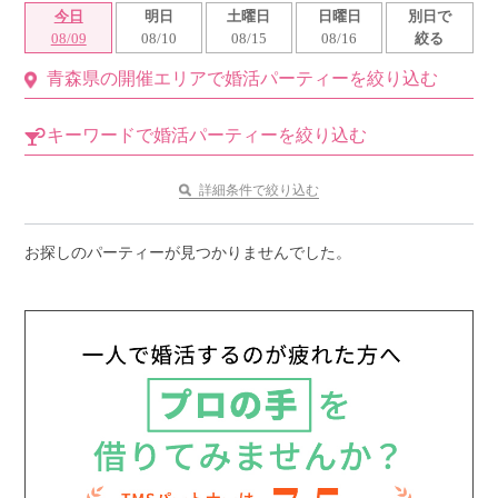
今日
明日
土曜日
日曜日
別日で
利用規約
08/09
08/10
08/15
08/16
絞る
青森県の開催エリアで婚活パーティーを絞り込む
launch
個人情報保護方針
launch
子どもの安全基準に関するポリシー
キーワードで婚活パーティーを絞り込む
launch
運営会社
詳細条件で絞り込む
お探しのパーティーが見つかりませんでした。
公式アカウントで最新情報を配信中！
PR
約1,300店
の中から
おすすめの優良結婚相談所をご紹介