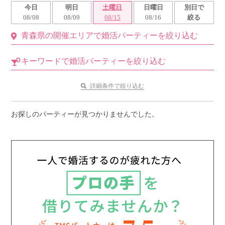
今日
明日
土曜日
日曜日
別日で
利用規約
08/08
08/09
08/15
08/16
絞る
青森県の開催エリアで婚活パーティーを絞り込む
launch
個人情報保護方針
launch
子どもの安全基準に関するポリシー
キーワードで婚活パーティーを絞り込む
launch
運営会社
詳細条件で絞り込む
お探しのパーティーが見つかりませんでした。
公式アカウントで最新情報を配信中！
PR
約1,300店
の中から
おすすめの優良結婚相談所をご紹介