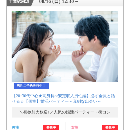
08/16 (日) 12:30～
千葉駅周辺
男性ご予約先行中！
【20･30代中心★高身長or安定収入男性編】必ず全員と話
せる☆【個室】婚活パーティー～真剣な出会い～
＼初参加大歓迎♪／人気の婚活パーティー・街コン
男性
女性
募集中
募集中