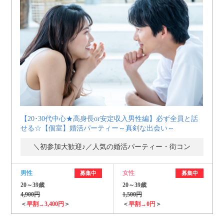
【20･30代中心★高身長or安定収入男性編】必ず全員と話
せる☆【個室】婚活パーティー～真剣な出会い～
＼初参加大歓迎♪／人気の婚活パーティー・街コン
男性
女性
募集中
募集中
20～39歳
20～39歳
4,900円
1,500円
＜
早割→3,400円
＞
＜
早割→0円
＞