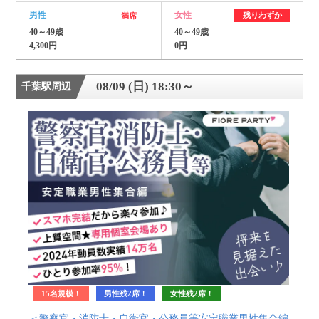
男性
女性
残りわずか
満席
40～49歳
40～49歳
4,300円
0円
08/09 (日) 18:30～
千葉駅周辺
15名規模！
男性残2席！
女性残2席！
＜警察官・消防士・自衛官・公務員等安定職業男性集合編