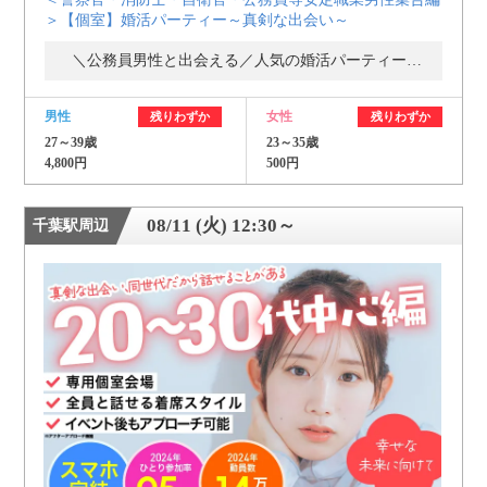
＞【個室】婚活パーティー～真剣な出会い～
＼公務員男性と出会える／人気の婚活パーティー・街コン
男性
女性
残りわずか
残りわずか
27～39歳
23～35歳
4,800円
500円
08/11 (火) 12:30～
千葉駅周辺