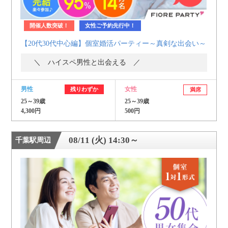
開催人数突破！
女性ご予約先行中！
【20代30代中心編】個室婚活パーティー～真剣な出会い～
＼ ハイスペ男性と出会える ／
男性
女性
残りわずか
満席
25～39歳
25～39歳
4,300円
500円
08/11 (火) 14:30～
千葉駅周辺