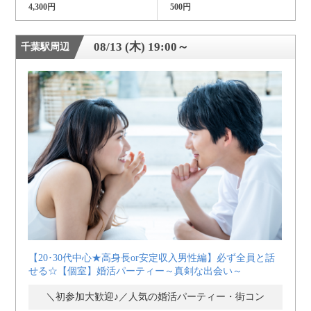
4,300円
500円
08/13 (木) 19:00～
千葉駅周辺
【20･30代中心★高身長or安定収入男性編】必ず全員と話
せる☆【個室】婚活パーティー～真剣な出会い～
＼初参加大歓迎♪／人気の婚活パーティー・街コン