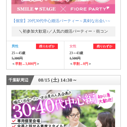
【個室】20代30代中心婚活パーティー～真剣な出会い～
＼初参加大歓迎♪／人気の婚活パーティー・街コン
男性
女性
残りわずか
残りわずか
25～45歳
23～43歳
5,300円
1,500円
＜
早割→3,800円
＞
＜
早割→0円
＞
08/15 (土) 14:30～
千葉駅周辺