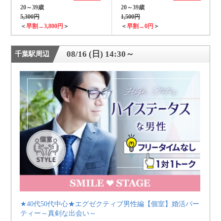
20～39歳
20～39歳
5,300円
1,500円
＜
早割→3,800円
＞
＜
早割→0円
＞
08/16 (日) 14:30～
千葉駅周辺
★40代50代中心★エグゼクティブ男性編【個室】婚活パー
ティー～真剣な出会い～