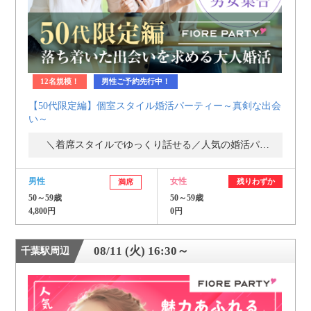
12名規模！
男性ご予約先行中！
【50代限定編】個室スタイル婚活パーティー～真剣な出会
い～
＼着席スタイルでゆっくり話せる／人気の婚活パーティー・街コン
男性
女性
残りわずか
満席
50～59歳
50～59歳
4,800円
0円
08/11 (火) 16:30～
千葉駅周辺