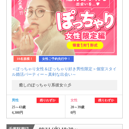
10名規模！
女性ご予約先行中！
＜ぽっちゃり女性＆ぽっちゃり好き男性限定＞個室スタイ
ル婚活パーティー～真剣な出会い～
癒しのぽっちゃり系彼女☆彡
男性
女性
残りわずか
残りわずか
25～43歳
20～39歳
4,300円
0円