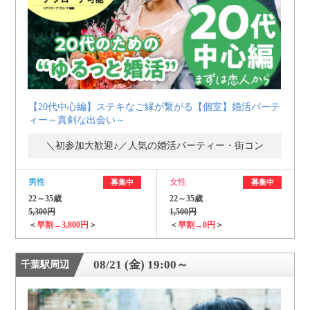
【20代中心編】ステキなご縁が繋がる【個室】婚活パーテ
ィー～真剣な出会い～
＼初参加大歓迎♪／人気の婚活パーティー・街コン
男性
女性
募集中
募集中
22～35歳
22～35歳
5,300円
1,500円
＜
早割→3,800円
＞
＜
早割→0円
＞
08/21 (金) 19:00～
千葉駅周辺