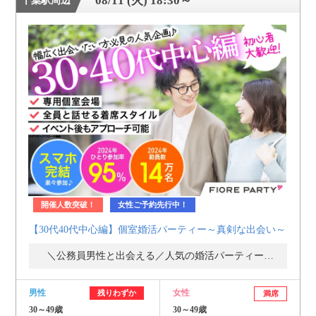
08/11 (火) 18:30～
千葉駅周辺
開催人数突破！
女性ご予約先行中！
【30代40代中心編】個室婚活パーティー～真剣な出会い～
＼公務員男性と出会える／人気の婚活パーティー・街コン
男性
女性
残りわずか
満席
30～49歳
30～49歳