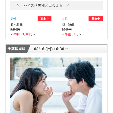
＼ ハイスペ男性と出会える ／
男性
女性
募集中
募集中
45～59歳
45～59歳
5,300円
1,500円
＜
早割→3,800円
＞
＜
早割→0円
＞
08/16 (日) 16:30～
千葉駅周辺