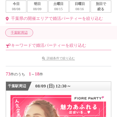
今日
明日
土曜日
日曜日
別日で
利用規約
08/08
08/09
08/15
08/16
絞る
千葉県の開催エリアで婚活パーティーを絞り込む
launch
個人情報保護方針
launch
子どもの安全基準に関するポリシー
千葉駅周辺
launch
運営会社
キーワードで婚活パーティーを絞り込む
詳細条件で絞り込む
公式アカウントで最新情報を配信中！
73
1
18
件のうち
～
件
08/09 (日) 12:30～
千葉駅周辺
PR
約1,300店
の中から
おすすめの優良結婚相談所をご紹介