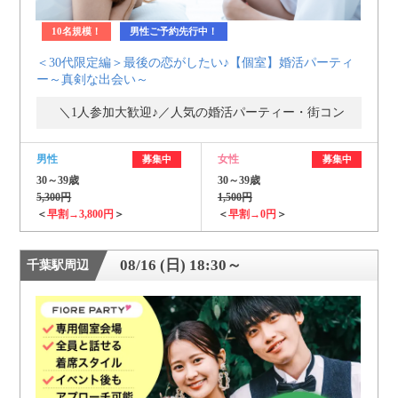
10名規模！
男性ご予約先行中！
＜30代限定編＞最後の恋がしたい♪【個室】婚活パーティ
ー～真剣な出会い～
＼1人参加大歓迎♪／人気の婚活パーティー・街コン
男性
女性
募集中
募集中
30～39歳
30～39歳
5,300円
1,500円
＜
早割→3,800円
＞
＜
早割→0円
＞
08/16 (日) 18:30～
千葉駅周辺