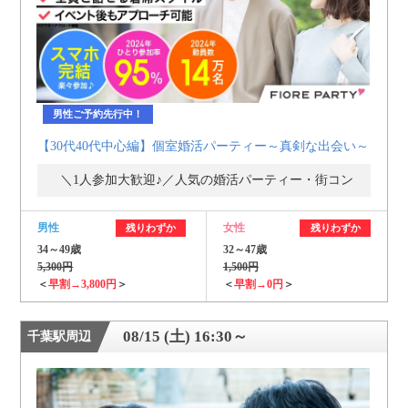
男性ご予約先行中！
【30代40代中心編】個室婚活パーティー～真剣な出会い～
＼1人参加大歓迎♪／人気の婚活パーティー・街コン
男性
女性
残りわずか
残りわずか
34～49歳
32～47歳
5,300円
1,500円
＜
早割→3,800円
＞
＜
早割→0円
＞
08/15 (土) 16:30～
千葉駅周辺