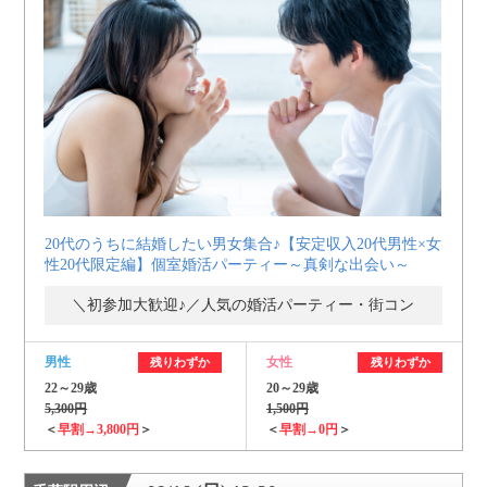
20代のうちに結婚したい男女集合♪【安定収入20代男性×女
性20代限定編】個室婚活パーティー～真剣な出会い～
＼初参加大歓迎♪／人気の婚活パーティー・街コン
男性
女性
残りわずか
残りわずか
22～29歳
20～29歳
5,300円
1,500円
＜
早割→3,800円
＞
＜
早割→0円
＞