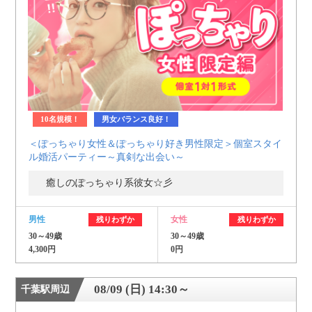
個人情報保護のため
プライバシーマークを
取得しております
10名規模！
男女バランス良好！
＜ぽっちゃり女性＆ぽっちゃり好き男性限定＞個室スタイ
ル婚活パーティー～真剣な出会い～
癒しのぽっちゃり系彼女☆彡
男性
女性
残りわずか
残りわずか
30～49歳
30～49歳
4,300円
0円
08/09 (日) 14:30～
千葉駅周辺