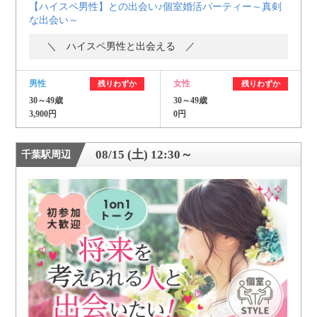
【ハイスペ男性】との出会い♪個室婚活パーティー～真剣
な出会い～
＼ ハイスペ男性と出会える ／
男性
女性
残りわずか
残りわずか
30～49歳
30～49歳
3,900円
0円
08/15 (土) 12:30～
千葉駅周辺