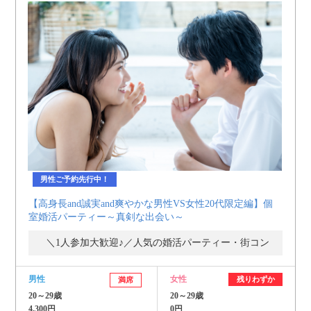
男性ご予約先行中！
【高身長and誠実and爽やかな男性VS女性20代限定編】個
室婚活パーティー～真剣な出会い～
＼1人参加大歓迎♪／人気の婚活パーティー・街コン
男性
女性
残りわずか
満席
20～29歳
20～29歳
4,300円
0円