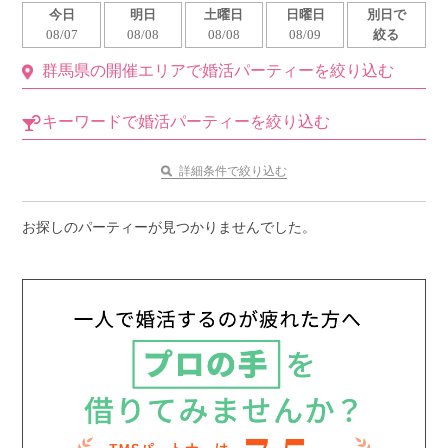
今日
明日
土曜日
日曜日
別日で
利用規約
08/07
08/08
08/08
08/09
絞る
群馬県の開催エリアで婚活パーティーを絞り込む
launch
個人情報保護方針
launch
子どもの安全基準に関するポリシー
キーワードで婚活パーティーを絞り込む
launch
運営会社
詳細条件で絞り込む
お探しのパーティーが見つかりませんでした。
公式アカウントで最新情報を配信中！
PR
約1,300店
の中から
おすすめの優良結婚相談所をご紹介