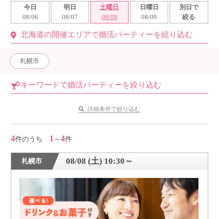
今日
明日
土曜日
日曜日
別日で
利用規約
08/06
08/07
08/08
08/09
絞る
北海道の開催エリアで婚活パーティーを絞り込む
launch
個人情報保護方針
launch
子どもの安全基準に関するポリシー
札幌市
launch
運営会社
キーワードで婚活パーティーを絞り込む
詳細条件で絞り込む
公式アカウントで最新情報を配信中！
4
1
4
件のうち
～
件
08/08 (土) 10:30～
札幌市
PR
約1,300店
の中から
おすすめの優良結婚相談所をご紹介