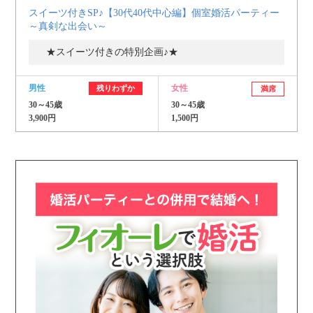
スイーツ付きSP♪【30代40代中心編】個室婚活パーティー
～真剣な出会い～
★スイーツ付きの特別企画♪★
男性
女性
残りわずか
満席
30～45歳
30～45歳
3,900円
1,500円