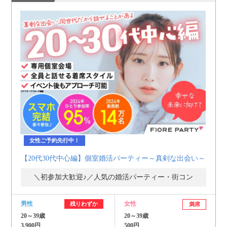
女性ご予約先行中！
【20代30代中心編】個室婚活パーティー～真剣な出会い～
＼初参加大歓迎♪／人気の婚活パーティー・街コン
男性
女性
残りわずか
満席
20～39歳
20～39歳
3,900円
500円